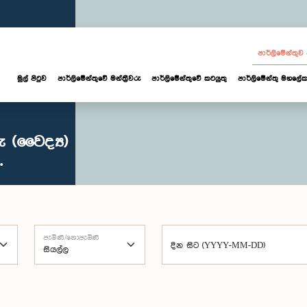
පාර්ලි‌මේන්තු
මුල් පිටුව
පාර්ලි‌මේන්තුවේ මන්ත්‍රීවරු
පාර්ලිමේන්තුවේ කටයුතු
පාර්ලිමේන්තු මහලේක
 (වෛද්‍ය)
.
පැමිණි/නොපැමිණි
දින සිට (YYYY-MM-DD)