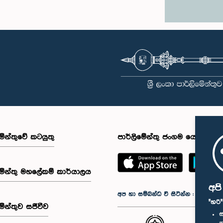
මේන්තුවේ කටයුතු
පාර්ලිමේන්තු ජංගම යෙදුම
මේන්තු මහලේකම් කාර්යාලය
අප
අප හා සම්බන්ධ වී සිටින්න :
"හරි
මේන්තුව සජීවීව
ස