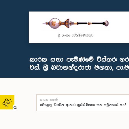
කාරක සභා පැමිණීමේ විස්තර: ගරු
එස්. ශ්‍රී බවානන්දරාජා මහතා, පා.ම
කාරක සභාව
02