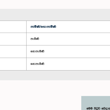
පැමිණි/නොපැමිණි
පැමිණි
නොපැමිණි
නොපැමිණි
මෙම පිටුව බෙදා