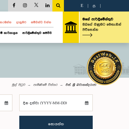
E
|
த
|
මගේ පාර්ලිමේන්තුව
ව නරඹන්න
දැනුමට
සම්බන්ධ වන්න
ඔබගේ ගිණුමට මෙතැනින්
පිවිසෙන්න
ම් කාර්යාලය
පාර්ලිමේන්තුව සජීවීව
මුල් පිටුව
පැමිණීමේ විස්තර
එස්. ශ්‍රී බවානන්දරාජා
දින දක්වා (YYYY-MM-DD)
සොයන්න