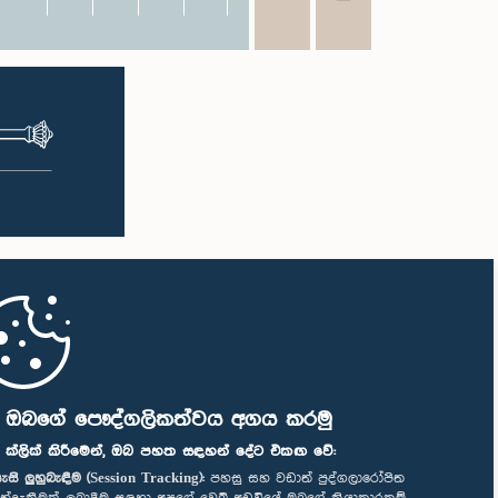
ි ඔබගේ පෞද්ගලිකත්වය අගය කරමු
" ක්ලික් කිරීමෙන්, ඔබ පහත සඳහන් දේට එකඟ වේ:
ැසි ලුහුබැඳීම (Session Tracking):
පහසු සහ වඩාත් පුද්ගලාරෝපිත