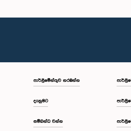
පාර්ලි‌මේන්තුව නරඹන්න
පාර්ලි
දැනුමට
පාර්ලි
සම්බන්ධ වන්න
පාර්ලි