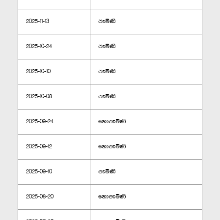
2025-11-13
පැමිණි
2025-10-24
පැමිණි
2025-10-10
පැමිණි
2025-10-08
පැමිණි
2025-09-24
නොපැමිණි
2025-09-12
නොපැමිණි
2025-09-10
පැමිණි
2025-08-20
නොපැමිණි