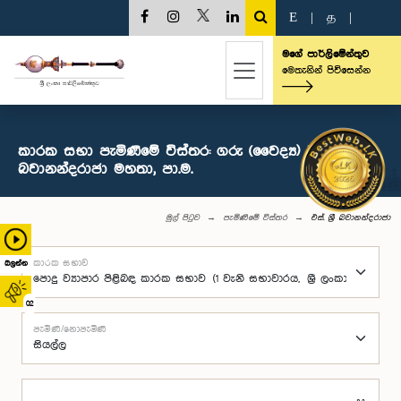
E
|
த
|
මගේ පාර්ලිමේන්තුව
මෙතැනින් පිවිසෙන්න
කාරක සභා පැමිණීමේ විස්තර: ගරු (වෛද්‍ය) එස්. ශ්‍රී
බවානන්දරාජා මහතා, පා.ම.
මුල් පිටුව
පැමිණීමේ විස්තර
එස්. ශ්‍රී බවානන්දරාජා
කාරක සභාව
බලන්න
02
පැමිණි/නොපැමිණි