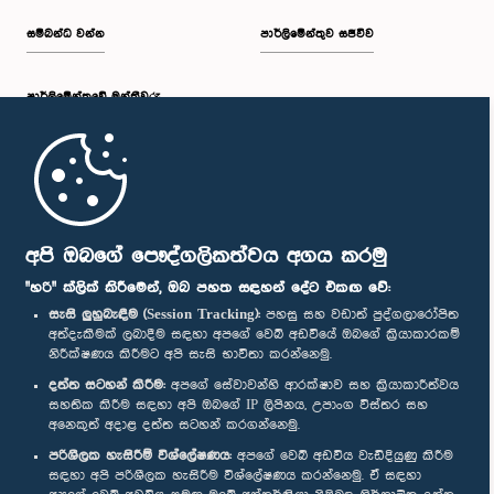
සම්බන්ධ වන්න
පාර්ලිමේන්තුව සජීවීව
පාර්ලි‌මේන්තුවේ මන්ත්‍රීවරු
මුල් පිටුව
පාර්ලිමේන්තු ජංගම යෙදුම
අපි ඔබගේ පෞද්ගලිකත්වය අගය කරමු
"හරි" ක්ලික් කිරීමෙන්, ඔබ පහත සඳහන් දේට එකඟ වේ:
සැසි ලුහුබැඳීම (Session Tracking):
පහසු සහ වඩාත් පුද්ගලාරෝපිත
අත්දැකීමක් ලබාදීම සඳහා අපගේ වෙබ් අඩවියේ ඔබගේ ක්‍රියාකාරකම්
නිරීක්ෂණය කිරීමට අපි සැසි භාවිතා කරන්නෙමු.
අප හා සම්බන්ධ වී සිටින්න :
දත්ත සටහන් කිරීම:
අපගේ සේවාවන්හි ආරක්ෂාව සහ ක්‍රියාකාරීත්වය
සහතික කිරීම සඳහා අපි ඔබගේ IP ලිපිනය, උපාංග විස්තර සහ
අනෙකුත් අදාළ දත්ත සටහන් කරගන්නෙමු.
සම්මාන
පරිශීලක හැසිරීම් විශ්ලේෂණය:
අපගේ වෙබ් අඩවිය වැඩිදියුණු කිරීම
සඳහා අපි පරිශීලක හැසිරීම විශ්ලේෂණය කරන්නෙමු. ඒ සඳහා