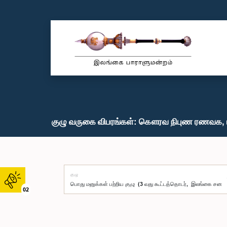
குழு வருகை விபரங்கள்: கௌரவ நிபுண ரணவக, ப
குழு
02