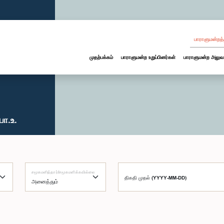
பாராளுமன்றத்
முதற்பக்கம்
பாராளுமன்ற உறுப்பினர்கள்
பாராளுமன்ற அலுவ
ா.உ.
சமூகமளித்தார்/சமூகமளிக்கவில்லை
திகதி முதல் (YYYY-MM-DD)