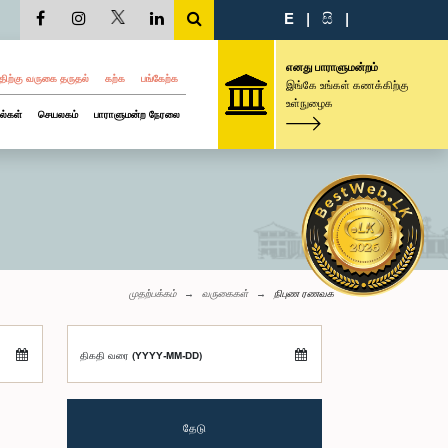
E
|
සි
|
எனது பாராளுமன்றம்
திற்கு வருகை தருதல்
கற்க
பங்கேற்க
இங்கே உங்கள் கணக்கிற்கு
உள்நுழைக
ல்கள்
செயலகம்
பாராளுமன்ற நேரலை
முதற்பக்கம்
வருகைகள்
நிபுண ரணவக
திகதி வரை (YYYY-MM-DD)
தேடு