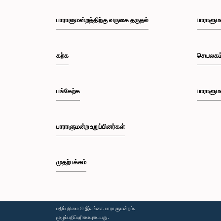
பாராளுமன்றத்திற்கு வருகை தருதல்
பாராளும
கற்க
செயலகம
பங்கேற்க
பாராளும
பாராளுமன்ற உறுப்பினர்கள்
முதற்பக்கம்
பதிப்புரிமை © இலங்கை பாராளுமன்றம்.
முழுப்பதிப்புரிமையுடையது.