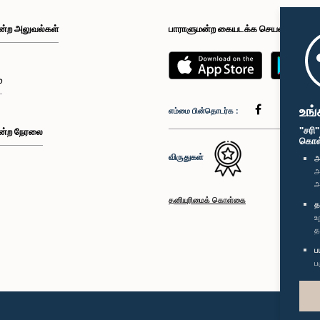
ன்ற அலுவல்கள்
பாராளுமன்ற கையடக்க செயலி
்
உங்
எம்மை பின்தொடர்க :
"சரி
ன்ற நேரலை
கொள்க
விருதுகள்
அ
அ
அ
தனியுரிமைக் கொள்கை
த
உ
த
ப
ப