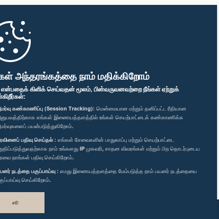
கள் அந்தரங்கத்தை நாம் மதிக்கிறோம்
" என்பதைக் கிளிக் செய்வதன் மூலம், பின்வருவனவற்றை நீங்கள் ஏற்றுக்
ிறீர்கள்:
மர்வு கண்காணிப்பு (Session Tracking):
மென்மையான மற்றும் தனிப்பட்ட ரீதியான
னுபவத்திற்காக எங்கள் இணையத்தளத்தில் உங்கள் செயற்பாட்டைக் கண்காணிக்க
மர்வுகளைப் பயன்படுத்துகிறோம்.
ரவினைப் பதிவு செய்தல் :
எங்கள் சேவைகளின் பாதுகாப்பு மற்றும் செயற்பாட்டை
றுதிப்படுத்துவதற்காக நாம் உங்களது IP முகவரி, சாதன விவரங்கள் மற்றும் பிற தொடர்புடைய
ரவை நாங்கள் பதிவு செய்கிறோம்.
யனர் நடத்தை பகுப்பாய்வு :
எமது இணையத்தளத்தை மேம்படுத்த நாம் பயனர் நடத்தையை
குப்பாய்வு செய்கிறோம்.
சரி
வடிவமைத்து உருவாக்கியது
TekGeeks