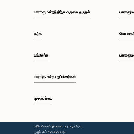
பாராளுமன்றத்திற்கு வருகை தருதல்
பாராளும
கற்க
செயலகம
பங்கேற்க
பாராளும
பாராளுமன்ற உறுப்பினர்கள்
முதற்பக்கம்
பதிப்புரிமை © இலங்கை பாராளுமன்றம்.
முழுப்பதிப்புரிமையுடையது.