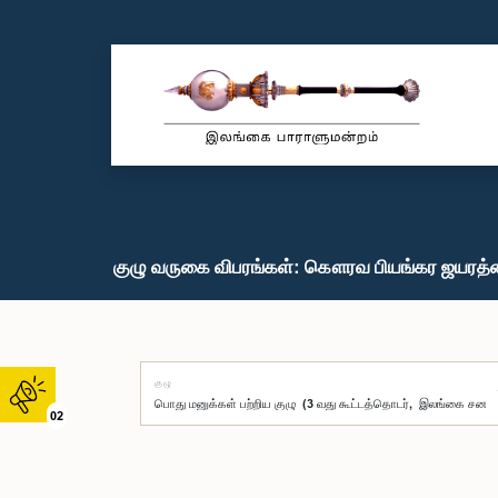
குழு வருகை விபரங்கள்: கௌரவ பியங்கர ஜயரத்ன
குழு
02