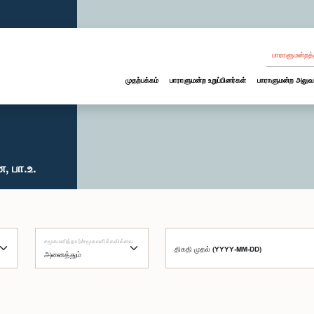
பாராளுமன்றத்
முதற்பக்கம்
பாராளுமன்ற உறுப்பினர்கள்
பாராளுமன்ற அலுவ
, பா.உ.
சமூகமளித்தார்/சமூகமளிக்கவில்லை
திகதி முதல் (YYYY-MM-DD)