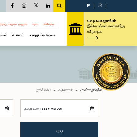
E
|
සි
|
எனது பாராளுமன்றம்
திற்கு வருகை தருதல்
கற்க
பங்கேற்க
இங்கே உங்கள் கணக்கிற்கு
உள்நுழைக
ல்கள்
செயலகம்
பாராளுமன்ற நேரலை
முதற்பக்கம்
வருகைகள்
பியங்கர ஜயரத்ன
திகதி வரை (YYYY-MM-DD)
தேடு