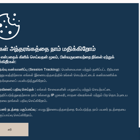
கள் அந்தரங்கத்தை நாம் மதிக்கிறோம்
" என்பதைக் கிளிக் செய்வதன் மூலம், பின்வருவனவற்றை நீங்கள் ஏற்றுக்
ிறீர்கள்:
மர்வு கண்காணிப்பு (Session Tracking):
மென்மையான மற்றும் தனிப்பட்ட ரீதியான
னுபவத்திற்காக எங்கள் இணையத்தளத்தில் உங்கள் செயற்பாட்டைக் கண்காணிக்க
மர்வுகளைப் பயன்படுத்துகிறோம்.
ரவினைப் பதிவு செய்தல் :
எங்கள் சேவைகளின் பாதுகாப்பு மற்றும் செயற்பாட்டை
றுதிப்படுத்துவதற்காக நாம் உங்களது IP முகவரி, சாதன விவரங்கள் மற்றும் பிற தொடர்புடைய
ரவை நாங்கள் பதிவு செய்கிறோம்.
யனர் நடத்தை பகுப்பாய்வு :
எமது இணையத்தளத்தை மேம்படுத்த நாம் பயனர் நடத்தையை
குப்பாய்வு செய்கிறோம்.
சரி
வடிவமைத்து உருவாக்கியது
TekGeeks