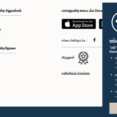
ன்ற அலுவல்கள்
பாராளுமன்ற கையடக்க செயலி
்
உங்
எம்மை பின்தொடர்க :
"சரி
ன்ற நேரலை
கொள்க
விருதுகள்
அ
அ
அ
தனியுரிமைக் கொள்கை
த
உ
த
ப
ப