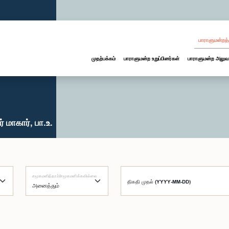
பாராளுமன்றத்
முதற்பக்கம்
பாராளுமன்ற உறுப்பினர்கள்
பாராளுமன்ற அலுவ
 மாகார், பா.உ.
சமூகமளித்தார்/சமூகமளிக்கவில்லை
திகதி முதல் (YYYY-MM-DD)