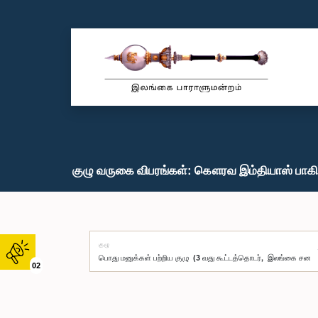
குழு வருகை விபரங்கள்: கௌரவ இம்தியாஸ் பாகிர்
குழு
02