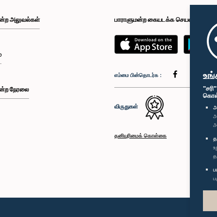
ன்ற அலுவல்கள்
பாராளுமன்ற கையடக்க செயலி
்
உங்
எம்மை பின்தொடர்க :
"சரி
ன்ற நேரலை
கொள்க
விருதுகள்
அ
அ
அ
தனியுரிமைக் கொள்கை
த
உ
த
ப
ப