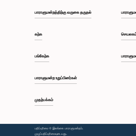
பாராளுமன்றத்திற்கு வருகை தருதல்
பாராளும
கற்க
செயலகம
பங்கேற்க
பாராளும
பாராளுமன்ற உறுப்பினர்கள்
முதற்பக்கம்
பதிப்புரிமை © இலங்கை பாராளுமன்றம்.
முழுப்பதிப்புரிமையுடையது.