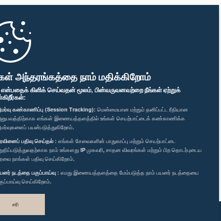
கள் அந்தரங்கத்தை நாம் மதிக்கிறோம்
" என்பதைக் கிளிக் செய்வதன் மூலம், பின்வருவனவற்றை நீங்கள் ஏற்றுக்
ிறீர்கள்:
மர்வு கண்காணிப்பு (Session Tracking):
மென்மையான மற்றும் தனிப்பட்ட ரீதியான
னுபவத்திற்காக எங்கள் இணையத்தளத்தில் உங்கள் செயற்பாட்டைக் கண்காணிக்க
மர்வுகளைப் பயன்படுத்துகிறோம்.
ரவினைப் பதிவு செய்தல் :
எங்கள் சேவைகளின் பாதுகாப்பு மற்றும் செயற்பாட்டை
றுதிப்படுத்துவதற்காக நாம் உங்களது IP முகவரி, சாதன விவரங்கள் மற்றும் பிற தொடர்புடைய
ரவை நாங்கள் பதிவு செய்கிறோம்.
யனர் நடத்தை பகுப்பாய்வு :
எமது இணையத்தளத்தை மேம்படுத்த நாம் பயனர் நடத்தையை
குப்பாய்வு செய்கிறோம்.
சரி
வடிவமைத்து உருவாக்கியது
TekGeeks