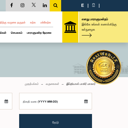
E
|
සි
|
எனது பாராளுமன்றம்
திற்கு வருகை தருதல்
கற்க
பங்கேற்க
இங்கே உங்கள் கணக்கிற்கு
உள்நுழைக
ல்கள்
செயலகம்
பாராளுமன்ற நேரலை
முதற்பக்கம்
வருகைகள்
இம்தியாஸ் பாகிர் மாகார்
திகதி வரை (YYYY-MM-DD)
தேடு