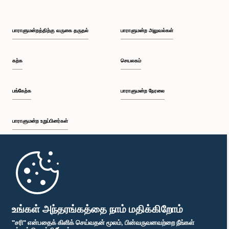
பாராளுமன்றத்திற்கு வருகை தருதல்
பாராளுமன்ற அலுவல்கள்
கற்க
செயலகம்
பங்கேற்க
பாராளுமன்ற நேரலை
பாராளுமன்ற உறுப்பினர்கள்
முதற்பக்கம்
பாராளுமன்ற கையடக்க செயலி
உங்கள் அந்தரங்கத்தை நாம் மதிக்கிறோம்
"சரி" என்பதைக் கிளிக் செய்வதன் மூலம், பின்வருவனவற்றை நீங்கள்