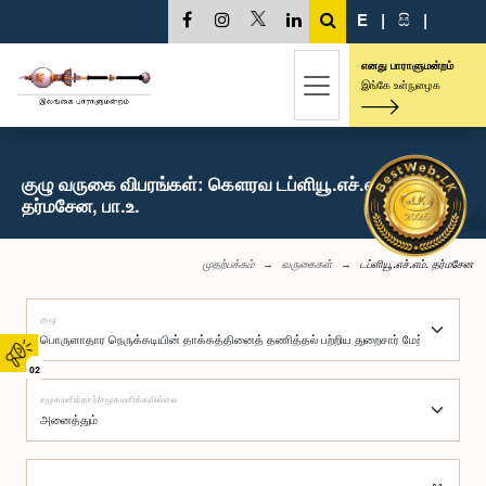
E
|
සි
|
எனது பாராளுமன்றம்
இங்கே உள்நுழைக
குழு வருகை விபரங்கள்: கௌரவ டப்ளியூ.எச்.எம்.
தர்மசேன, பா.உ.
முதற்பக்கம்
வருகைகள்
டப்ளியூ.எச்.எம். தர்மசேன
குழு
02
சமூகமளித்தார்/சமூகமளிக்கவில்லை