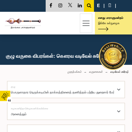
E
|
සි
|
எனது பாராளுமன்றம்
இங்கே உள்நுழைக
குழு வருகை விபரங்கள்: கௌரவ வடிவேல் சுரேஷ், பா.உ.
முதற்பக்கம்
வருகைகள்
வடிவேல் சுரேஷ்
குழு
02
சமூகமளித்தார்/சமூகமளிக்கவில்லை