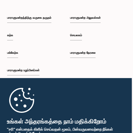
பாராளுமன்றத்திற்கு வருகை தருதல்
பாராளுமன்ற அலுவல்கள்
கற்க
செயலகம்
பங்கேற்க
பாராளுமன்ற நேரலை
பாராளுமன்ற உறுப்பினர்கள்
முதற்பக்கம்
பாராளுமன்ற கையடக்க செயலி
உங்கள் அந்தரங்கத்தை நாம் மதிக்கிறோம்
"சரி" என்பதைக் கிளிக் செய்வதன் மூலம், பின்வருவனவற்றை நீங்கள்