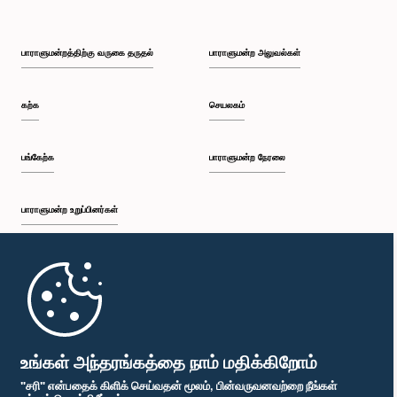
பாராளுமன்றத்திற்கு வருகை தருதல்
பாராளுமன்ற அலுவல்கள்
கற்க
செயலகம்
பங்கேற்க
பாராளுமன்ற நேரலை
பாராளுமன்ற உறுப்பினர்கள்
முதற்பக்கம்
பாராளுமன்ற கையடக்க செயலி
உங்கள் அந்தரங்கத்தை நாம் மதிக்கிறோம்
"சரி" என்பதைக் கிளிக் செய்வதன் மூலம், பின்வருவனவற்றை நீங்கள்