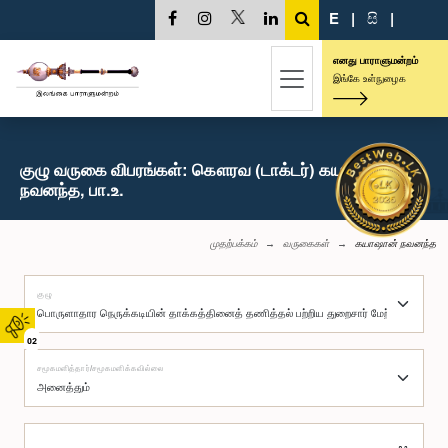
E
|
සි
|
எனது பாராளுமன்றம்
இங்கே உள்நுழைக
குழு வருகை விபரங்கள்: கௌரவ (டாக்டர்) கயாஷான்
நவனந்த, பா.உ.
முதற்பக்கம்
வருகைகள்
கயாஷான் நவனந்த
குழு
02
சமூகமளித்தார்/சமூகமளிக்கவில்லை