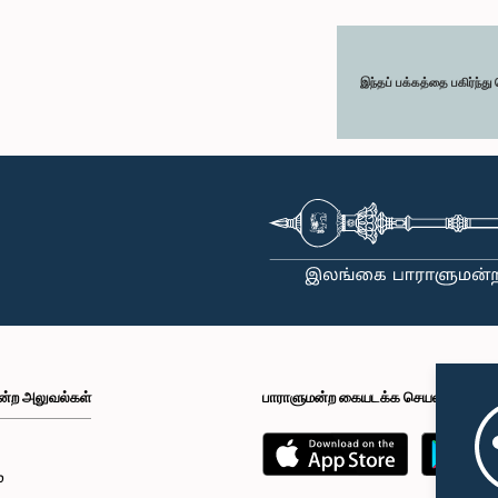
இந்தப் பக்கத்தை பகிர்ந்த
ன்ற அலுவல்கள்
பாராளுமன்ற கையடக்க செயலி
்