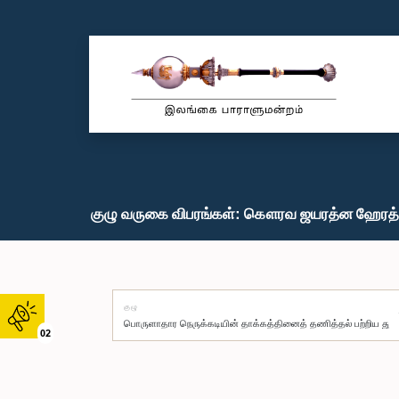
குழு வருகை விபரங்கள்: கௌரவ ஜயரத்ன ஹேரத்,
குழு
02