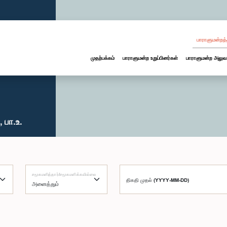
பாராளுமன்றத்
முதற்பக்கம்
பாராளுமன்ற உறுப்பினர்கள்
பாராளுமன்ற அலுவ
 பா.உ.
சமூகமளித்தார்/சமூகமளிக்கவில்லை
திகதி முதல் (YYYY-MM-DD)