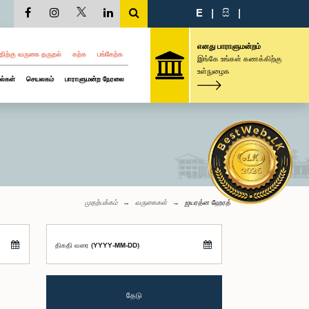
E
|
සි
|
எனது பாராளுமன்றம்
திற்கு வருகை தருதல்
கற்க
பங்கேற்க
இங்கே உங்கள் கணக்கிற்கு
உள்நுழைக
ல்கள்
செயலகம்
பாராளுமன்ற நேரலை
முதற்பக்கம்
வருகைகள்
ஜயரத்ன ஹேரத்
திகதி வரை (YYYY-MM-DD)
தேடு