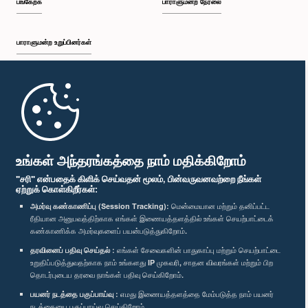
பங்கேற்க
பாராளுமன்ற நேரலை
பாராளுமன்ற உறுப்பினர்கள்
முதற்பக்கம்
பாராளுமன்ற கையடக்க செயலி
உங்கள் அந்தரங்கத்தை நாம் மதிக்கிறோம்
"சரி" என்பதைக் கிளிக் செய்வதன் மூலம், பின்வருவனவற்றை நீங்கள்
ஏற்றுக் கொள்கிறீர்கள்:
அமர்வு கண்காணிப்பு (Session Tracking):
மென்மையான மற்றும் தனிப்பட்ட
ரீதியான அனுபவத்திற்காக எங்கள் இணையத்தளத்தில் உங்கள் செயற்பாட்டைக்
எம்மை பின்தொடர்க :
கண்காணிக்க அமர்வுகளைப் பயன்படுத்துகிறோம்.
தரவினைப் பதிவு செய்தல் :
எங்கள் சேவைகளின் பாதுகாப்பு மற்றும் செயற்பாட்டை
விருதுகள்
உறுதிப்படுத்துவதற்காக நாம் உங்களது IP முகவரி, சாதன விவரங்கள் மற்றும் பிற
தொடர்புடைய தரவை நாங்கள் பதிவு செய்கிறோம்.
பயனர் நடத்தை பகுப்பாய்வு :
எமது இணையத்தளத்தை மேம்படுத்த நாம் பயனர்
தனியுரிமைக் கொள்கை
நடத்தையை பகுப்பாய்வு செய்கிறோம்.