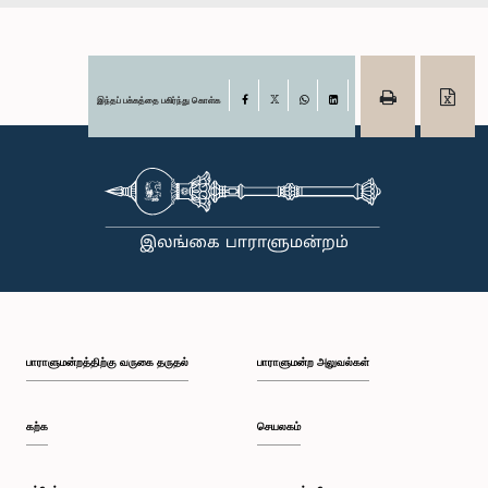
இந்தப் பக்கத்தை பகிர்ந்து கொள்க
Facebook
X
WhatsApp
LinkedIn
பாராளுமன்றத்திற்கு வருகை தருதல்
பாராளுமன்ற அலுவல்கள்
கற்க
செயலகம்