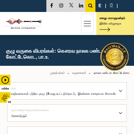
E
|
සි
|
எனது பாராளுமன்றம்
இங்கே உள்நுழைக
குழு வருகை விபரங்கள்: கௌரவ நாலக பண்டார
கோட்டேகொட, பா.உ.
முதற்பக்கம்
வருகைகள்
நாலக பண்டார கோட்டேகொட
குழு
பார்க்க
02
சமூகமளித்தார்/சமூகமளிக்கவில்லை