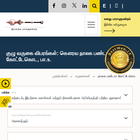
E
|
සි
|
எனது பாராளுமன்றம்
இங்கே உள்நுழைக
குழு வருகை விபரங்கள்: கௌரவ நாலக பண்டார
கோட்டேகொட, பா.உ.
முதற்பக்கம்
வருகைகள்
நாலக பண்டார கோட்டேகொட
குழு
பார்க்க
02
சமூகமளித்தார்/சமூகமளிக்கவில்லை