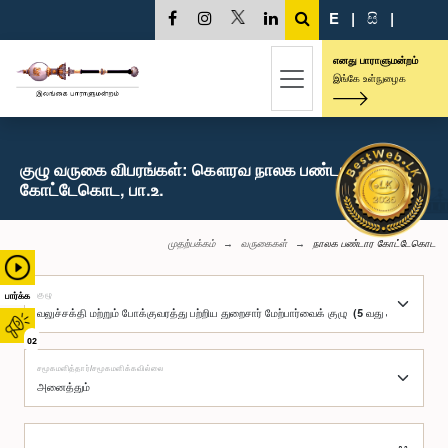
E
|
සි
|
எனது பாராளுமன்றம்
இங்கே உள்நுழைக
குழு வருகை விபரங்கள்: கௌரவ நாலக பண்டார
கோட்டேகொட, பா.உ.
முதற்பக்கம்
வருகைகள்
நாலக பண்டார கோட்டேகொட
குழு
பார்க்க
02
சமூகமளித்தார்/சமூகமளிக்கவில்லை