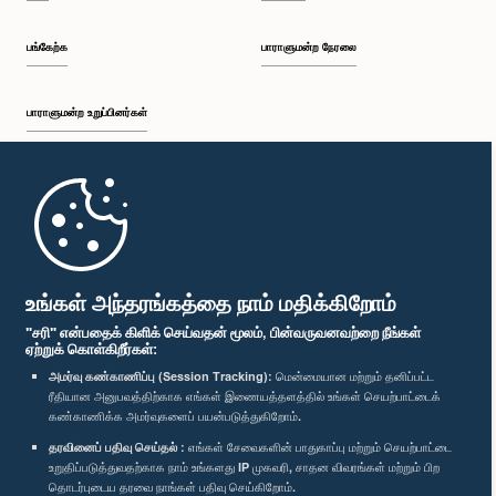
பங்கேற்க
பாராளுமன்ற நேரலை
பாராளுமன்ற உறுப்பினர்கள்
முதற்பக்கம்
பாராளுமன்ற கையடக்க செயலி
உங்கள் அந்தரங்கத்தை நாம் மதிக்கிறோம்
"சரி" என்பதைக் கிளிக் செய்வதன் மூலம், பின்வருவனவற்றை நீங்கள்
ஏற்றுக் கொள்கிறீர்கள்:
அமர்வு கண்காணிப்பு (Session Tracking):
மென்மையான மற்றும் தனிப்பட்ட
ரீதியான அனுபவத்திற்காக எங்கள் இணையத்தளத்தில் உங்கள் செயற்பாட்டைக்
எம்மை பின்தொடர்க :
கண்காணிக்க அமர்வுகளைப் பயன்படுத்துகிறோம்.
தரவினைப் பதிவு செய்தல் :
எங்கள் சேவைகளின் பாதுகாப்பு மற்றும் செயற்பாட்டை
விருதுகள்
உறுதிப்படுத்துவதற்காக நாம் உங்களது IP முகவரி, சாதன விவரங்கள் மற்றும் பிற
தொடர்புடைய தரவை நாங்கள் பதிவு செய்கிறோம்.