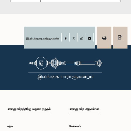
இந்தப் பக்கத்தை பகிர்ந்து கொள்க
Facebook
X
WhatsApp
LinkedIn
பாராளுமன்றத்திற்கு வருகை தருதல்
பாராளுமன்ற அலுவல்கள்
கற்க
செயலகம்