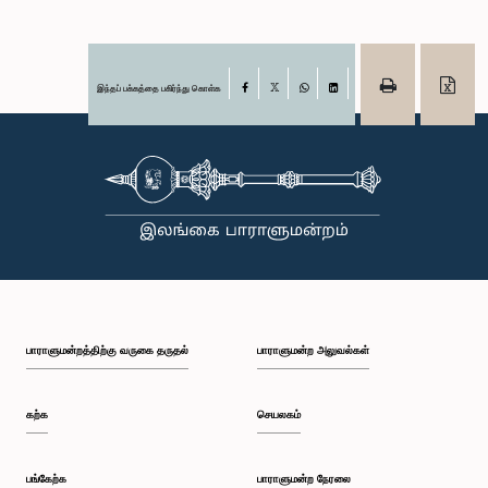
இந்தப் பக்கத்தை பகிர்ந்து கொள்க
Facebook
X
WhatsApp
LinkedIn
பாராளுமன்றத்திற்கு வருகை தருதல்
பாராளுமன்ற அலுவல்கள்
கற்க
செயலகம்
பங்கேற்க
பாராளுமன்ற நேரலை