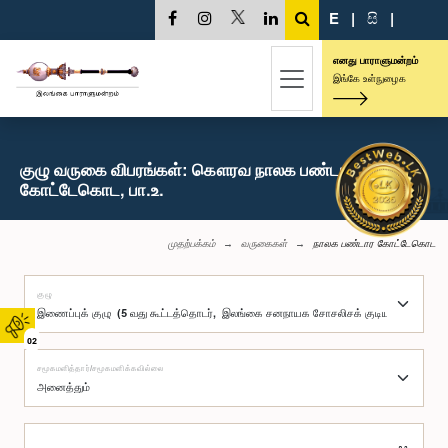
E
|
සි
|
எனது பாராளுமன்றம்
இங்கே உள்நுழைக
குழு வருகை விபரங்கள்: கௌரவ நாலக பண்டார
கோட்டேகொட, பா.உ.
முதற்பக்கம்
வருகைகள்
நாலக பண்டார கோட்டேகொட
குழு
02
சமூகமளித்தார்/சமூகமளிக்கவில்லை