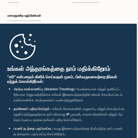
பாராளுமன்ற உறுப்பினர்கள்
முதற்பக்கம்
பாராளுமன்ற கையடக்க செயலி
உங்கள் அந்தரங்கத்தை நாம் மதிக்கிறோம்
"சரி" என்பதைக் கிளிக் செய்வதன் மூலம், பின்வருவனவற்றை நீங்கள்
ஏற்றுக் கொள்கிறீர்கள்:
அமர்வு கண்காணிப்பு (Session Tracking):
மென்மையான மற்றும் தனிப்பட்ட
ரீதியான அனுபவத்திற்காக எங்கள் இணையத்தளத்தில் உங்கள் செயற்பாட்டைக்
எம்மை பின்தொடர்க :
கண்காணிக்க அமர்வுகளைப் பயன்படுத்துகிறோம்.
தரவினைப் பதிவு செய்தல் :
எங்கள் சேவைகளின் பாதுகாப்பு மற்றும் செயற்பாட்டை
விருதுகள்
உறுதிப்படுத்துவதற்காக நாம் உங்களது IP முகவரி, சாதன விவரங்கள் மற்றும் பிற
தொடர்புடைய தரவை நாங்கள் பதிவு செய்கிறோம்.
பயனர் நடத்தை பகுப்பாய்வு :
எமது இணையத்தளத்தை மேம்படுத்த நாம் பயனர்
தனியுரிமைக் கொள்கை
நடத்தையை பகுப்பாய்வு செய்கிறோம்.