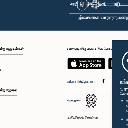
ன்ற அலுவல்கள்
பாராளுமன்ற கையடக்க செயலி
்
உங்
எம்மை பின்தொடர்க :
"சரி
ன்ற நேரலை
கொள்க
விருதுகள்
அ
அ
அ
தனியுரிமைக் கொள்கை
த
உ