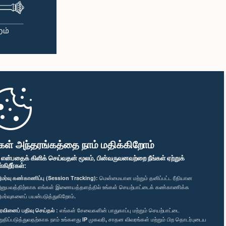
கள் அந்தரங்கத்தை நாம் மதிக்கிறோம்
" என்பதைக் கிளிக் செய்வதன் மூலம், பின்வருவனவற்றை நீங்கள் ஏற்றுக்
ிறீர்கள்:
மர்வு கண்காணிப்பு (Session Tracking):
மென்மையான மற்றும் தனிப்பட்ட ரீதியான
னுபவத்திற்காக எங்கள் இணையத்தளத்தில் உங்கள் செயற்பாட்டைக் கண்காணிக்க
மர்வுகளைப் பயன்படுத்துகிறோம்.
ரவினைப் பதிவு செய்தல் :
எங்கள் சேவைகளின் பாதுகாப்பு மற்றும் செயற்பாட்டை
றுதிப்படுத்துவதற்காக நாம் உங்களது IP முகவரி, சாதன விவரங்கள் மற்றும் பிற தொடர்புடைய