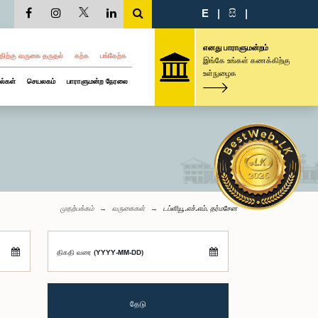
E
|
සි
|
எனது பாராளுமன்றம்
திற்கு வருகை தருதல்
கற்க
பங்கேற்க
இங்கே உங்கள் கணக்கிற்கு
உள்நுழைக
ல்கள்
செயலகம்
பாராளுமன்ற நேரலை
முதற்பக்கம்
வருகைகள்
டப்ளியூ.எச்.எம். தர்மசேன
திகதி வரை (YYYY-MM-DD)
தேடு