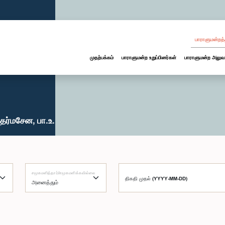
பாராளுமன்றத்
முதற்பக்கம்
பாராளுமன்ற உறுப்பினர்கள்
பாராளுமன்ற அலுவ
தர்மசேன, பா.உ.
சமூகமளித்தார்/சமூகமளிக்கவில்லை
திகதி முதல் (YYYY-MM-DD)