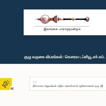
குழு வருகை விபரங்கள்: கௌரவ டப்ளியூ.எச்.எம். 
குழு
02