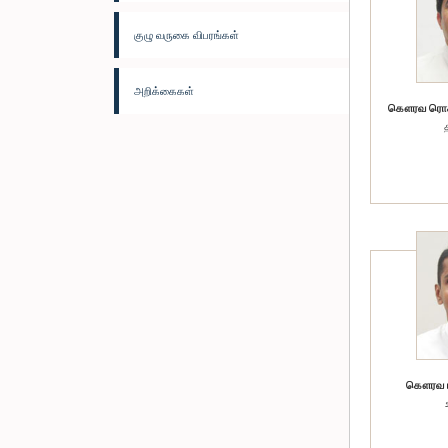
குழு வருகை விபரங்கள்
அறிக்கைகள்
கௌரவ ரொசா
கௌரவ டீ.