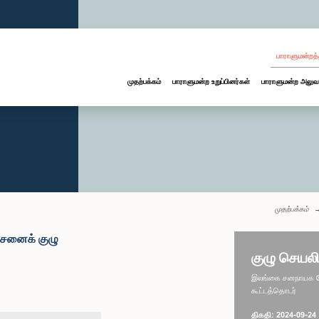
பாராளுமன்றத்
முதற்பக்கம்
பாராளுமன்ற உறுப்பினர்கள்
பாராளுமன்ற அலுவ
முதற்பக்கம்
ோசனைக் குழு
குழு செயலி
இலங்கை சனநாயக சோச
கூட்டத்தொடர்
திகதி: 2024-09-24