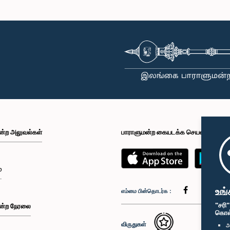
ன்ற அலுவல்கள்
பாராளுமன்ற கையடக்க செயலி
்
உங்
எம்மை பின்தொடர்க :
"சரி
ன்ற நேரலை
கொள்க
விருதுகள்
அ