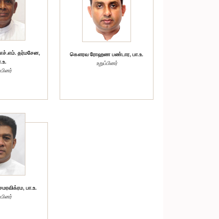
ச்.எம். தர்மசேன,
கௌரவ ரோஹண பண்டார, பா.உ.
.உ.
உறுப்பினர்
்பினர்
ரவிக்ரம, பா.உ.
்பினர்