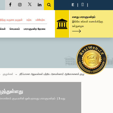
E
|
සි
|
எனது பாராளுமன்றம்
திற்கு வருகை தருதல்
கற்க
பங்கேற்க
இங்கே உங்கள் கணக்கிற்கு
உள்நுழைக
ல்கள்
செயலகம்
பாராளுமன்ற நேரலை
குழுக்கள்
நீர்ப்பாசன அலுவல்கள் பற்றிய அமைச்சுசார் ஆலோசனைக் குழு
ழந்துள்ளது
லிசக் குடியரசின் ஒன்பதாவது பாராளுமன்றம் | 3 வது