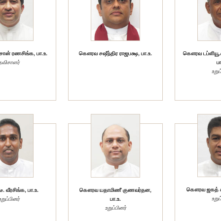
ன் ரணசிங்க, பா.உ.
கௌரவ சஷீந்திர ராஜபக்ஷ, பா.உ.
கௌரவ டப்ளியூ.எ
தவிசாளர்
பா
உறுப
கௌரவ ஜகத் சம
 வீரசிங்க, பா.உ.
கௌரவ யதாமிணீ குணவர்தன,
உறுப
உறுப்பினர்
பா.உ.
உறுப்பினர்