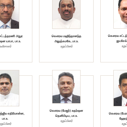
கௌரவ சட்டத்
்டத்தரணி அநுர
கௌரவ மஹிந்தானந்த
ஜயசேக்க
்ஷன யாபா, பா.உ.
அலுத்கமகே, பா.உ.
உறுப
தவிசாளர்
உறுப்பினர்
கௌரவ (மேஜர்) சுதர்ஷன
ஜீவ எதிரிமான்ன,
கௌரவ (பேராசி
தெனிபிடிய, பா.உ.
பா.உ.
ஹேரத்
உறுப்பினர்
உறுப்பினர்
உறுப