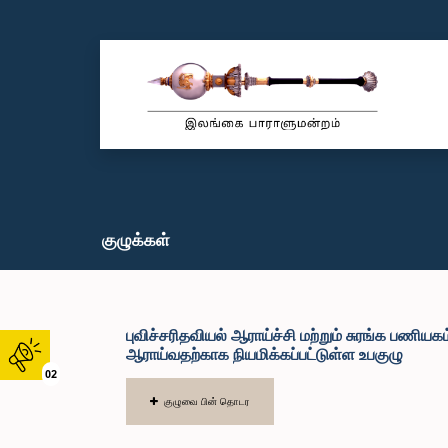
குழுக்கள்
புவிச்சரிதவியல் ஆராய்ச்சி மற்றும் சுரங்க பணி
ஆராய்வதற்காக நியமிக்கப்பட்டுள்ள உபகுழு
02
குழுவை பின் தொடர