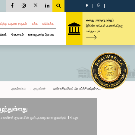
E
|
සි
|
எனது பாராளுமன்றம்
திற்கு வருகை தருதல்
கற்க
பங்கேற்க
இங்கே உங்கள் கணக்கிற்கு
உள்நுழைக
ல்கள்
செயலகம்
பாராளுமன்ற நேரலை
முதற்பக்கம்
குழுக்கள்
புவிச்சரிதவியல் ஆராய்ச்சி மற்றும் ச...
ழந்துள்ளது
லிசக் குடியரசின் ஒன்பதாவது பாராளுமன்றம் | 4 வது