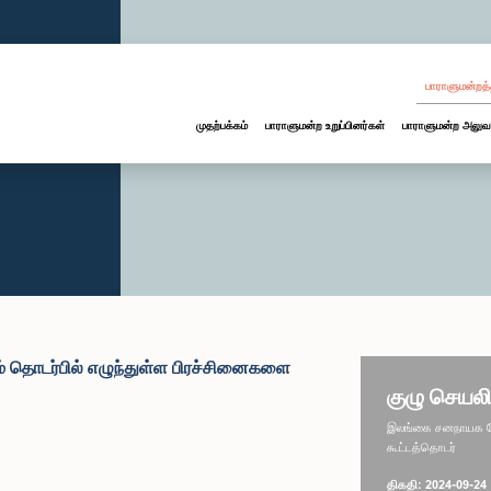
பாராளுமன்றத்
முதற்பக்கம்
பாராளுமன்ற உறுப்பினர்கள்
பாராளுமன்ற அலுவ
யகம் தொடர்பில் எழுந்துள்ள பிரச்சினைகளை
குழு செயலி
இலங்கை சனநாயக சோச
கூட்டத்தொடர்
திகதி: 2024-09-24