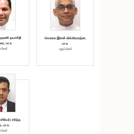
தரணி தயாசிறி
கௌரவ இரான் விக்கிரமரத்ன,
ர, பா.உ.
பா.உ.
்பினர்
உறுப்பினர்
ரியர்) சரித்த
, பா.உ.
்பினர்