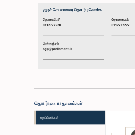
குழுச் செயலாளரை தொடர்பு கொள்க
தொலைபேசி
தொலைநகல்
0112777228
0112777227
மின்னஞ்சல்
sgp@parliament.lk
தொடர்புடைய தகவல்கள்
உறுப்பினர்கள்