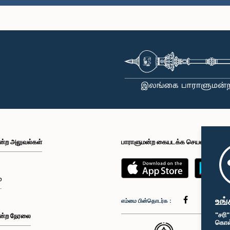
ன்ற அலுவல்கள்
பாராளுமன்ற கையடக்க செயலி
்
உங்
எம்மை பின்தொடர்க :
"சரி
ன்ற நேரலை
கொள்க