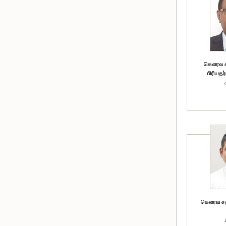
கௌரவ சட
பிரியதர
கௌரவ சஞ்