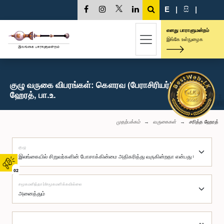
E
|
සි
|
எனது பாராளுமன்றம்
இங்கே உள்நுழைக
குழு வருகை விபரங்கள்: கௌரவ (பேராசிரியர்) சரித்த
ஹேரத், பா.உ.
முதற்பக்கம்
வருகைகள்
சரித்த ஹேரத்
குழு
02
சமூகமளித்தார்/சமூகமளிக்கவில்லை