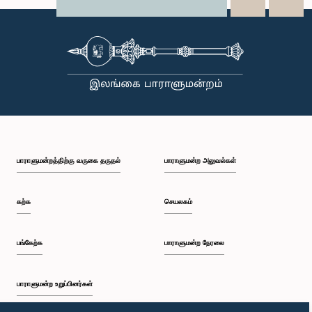
X
WhatsApp
LinkedIn
பாராளுமன்றத்திற்கு வருகை தருதல்
பாராளுமன்ற அலுவல்கள்
கற்க
செயலகம்
பங்கேற்க
பாராளுமன்ற நேரலை
பாராளுமன்ற உறுப்பினர்கள்