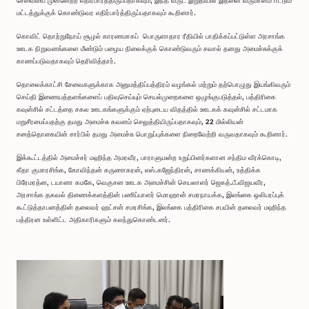
சேவையை முன்னேற்ற எதிர்பார்த்திருப்பதாகவும், இந்த வருட இறுதியில் இதனை வருமானம் ஈட்டும்
மட்டத்துக்குக் கொண்டுவர எதிர்பார்த்திருப்பதாகவும் கூறினார்.
கொவிட் தொற்றுநோய் சூழல் காரணமாகப் பொருளாதார ரீதியில் பாதிக்கப்பட்டுள்ள அரசாங்க
ஊடக நிறுவனங்களை மீண்டும் பழைய நிலைக்குக் கொண்டுவரும் சவால் தனது அமைச்சுக்குக்
காணப்படுவதாகவும் தெரிவித்தார்.
தொலைக்காட்சி சேவைகளுக்காக அனுமத்திப்பத்திரம் வழங்கல் மற்றும் தற்பொழுது இயங்கிவரும்
செய்தி இணையத்தளங்களைப் பதிவுசெய்யும் செயல்முறைகளை ஒழுங்குபடுத்தல், பத்திரிகை
கவுன்சில் சட்டத்தை சகல ஊடகங்களுக்கும் ஏற்புடைய விதத்தில் ஊடகக் கவுன்சில் சட்டமாக
மறுசீரமைப்பதற்கு தமது அமைச்சு கவனம் செலுத்தியிருப்பதாகவும், 22 மில்லியன்
சனத்தொகையின் சார்பில் தமது அமைச்சு பொறுப்புக்களை நிறைவேற்றி வருவதாகவும் கூறினார்.
இக்கூட்டத்தில் அமைச்சர் மஹிந்த அமரவீர, பாராளுமன்ற உறுப்பினர்களான சந்திம வீரக்கொடி,
கீதா குமாரசிங்க, கோவிந்தன் கருணாகரன், எஸ்.கஜேந்திரன், சாணக்கியன், உத்திக்க
பிரேமரத்ன, டயானா கமகே, வெகுசன ஊடக அமைச்சின் செயலாளர் ஜெகத்.பீ.விஜயவீர,
அரசாங்க தகவல் திணைக்களத்தின் பணிப்பாளர் மொஹான் சமரநாயக்க, இலங்கை ஒலிபரப்புக்
கூட்டுத்தாபனத்தின் தலைவர் ஹட்சன் சமரசிங்க, இலங்கை பத்திரிகை சபயின் தலைவர் மஹிந்த
பத்திரன உள்ளிட்ட அதிகாரிகளும் கலந்துகொண்டனர்.