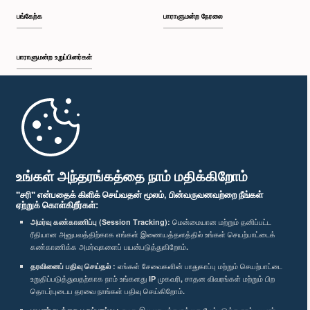
பங்கேற்க
பாராளுமன்ற நேரலை
பாராளுமன்ற உறுப்பினர்கள்
முதற்பக்கம்
பாராளுமன்ற கையடக்க செயலி
உங்கள் அந்தரங்கத்தை நாம் மதிக்கிறோம்
"சரி" என்பதைக் கிளிக் செய்வதன் மூலம், பின்வருவனவற்றை நீங்கள்
ஏற்றுக் கொள்கிறீர்கள்:
அமர்வு கண்காணிப்பு (Session Tracking):
மென்மையான மற்றும் தனிப்பட்ட
ரீதியான அனுபவத்திற்காக எங்கள் இணையத்தளத்தில் உங்கள் செயற்பாட்டைக்
எம்மை பின்தொடர்க :
கண்காணிக்க அமர்வுகளைப் பயன்படுத்துகிறோம்.
தரவினைப் பதிவு செய்தல் :
எங்கள் சேவைகளின் பாதுகாப்பு மற்றும் செயற்பாட்டை
விருதுகள்
உறுதிப்படுத்துவதற்காக நாம் உங்களது IP முகவரி, சாதன விவரங்கள் மற்றும் பிற
தொடர்புடைய தரவை நாங்கள் பதிவு செய்கிறோம்.