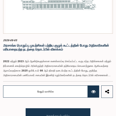
தரப்பட்டுள்ள https://forms.gle/aVp5UzhLbtPSmVap8 இணைப்பின் ஊடாக உரிய விண்ணப்பப்
படிவத்தை பூர்த்தி செய்து பதிவு செய்யுமாறு கேட்டுக்கொள்ளப்படுகின்றனர்.
2026-08-05
அரசாங்க பொறுப்பு முயற்சிகள் பற்றிய குழுக் கூட்டத்தின் போது அதிகாரிகளின்
மரியாதையற்ற நடத்தை தொடர்பில் விளக்கம்
2022 மற்றும் 2023 ஆம் ஆண்டுகளுக்கான கணக்காய்வு செய்யப்பட்ட வருடாந்த அறிக்கைகள் மற்றும்
நிர்மாணக் கைத்தொழில் அபிவிருத்தி அதிகாரசபையின் தற்போதைய செயலாற்றுகை ஆகியவற்றை
ஆராய்வதற்காக 2025 ஒக்டோபர் 08 ஆம் திகதி நடைபெற்ற கூட்டத்தின் போது, குறித்த
அதிகாரசபையின் பணிப்பாளர் சபையின் இரண்டு உறுப்பினர்களின் நடத்தை தொடர்பில் கரிசனைகள்
எழுந்தன என்பதை அரசாங்க பொறுப்பு முயற்சிகள் பற்றிய குழு பொதுமக்களுக்கு
அறியத்தருகின்றது. பாராளுமன்றக் குழுக்களின் முன் சமூகமளிக்கும் போது பின்பற்ற வேண்டியதாக
நிர்ணயிக்கப்பட்ட ஆடை நடைமுறைக்கு இணங்காத வகையிலேயே அதிகாரிகளில் ஒருவர்
மேலும் வாசிக்க
இக்கூட்டத்தில் கலந்துகொண்டார் என்பதைக் குழு அவதானித்தது. மேலும், தாபிக்கப்பட்ட பாராளுமன்ற
நடைமுறை மற்றும் ஒழுங்குமுறைகளுக்கு முரணான வகையில், தவிசாளரின் முன் அனுமதியைப்
பெறாமலேயே இரு அதிகாரிகளும் குழுவின் நடவடிக்கைகளிலிருந்து வெளியேறினர். இச்சம்பவங்களைத்
தொடர்ந்து, அரசாங்க பொறுப்பு முயற்சிகள் பற்றிய குழுவின் கௌரவ தவிசாளரினால் எழுப்பப்பட்ட
சிறப்புரிமைப் பிரச்சினையினையடுத்து, பாராளுமன்றத்தை அவமதித்தமை தொடர்பான
அனைத்தையும் பார்க்க