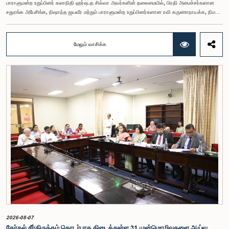
பாராளுமன்ற உறுப்பினர் கலாநிதி ஹர்ஷ.த சில்வா அவர்களின் தலைமையில், பிரதி அமைச்சர்களான
சதுரங்க அபேசிங்க, நிஷாந்த ஜயவீர மற்றும் பாராளுமன்ற உறுப்பினர்களான ரவி கருணாநாயக்க, நிமல்
பலிஹேன, விஜேசிறி பஸ்நாயக்க, எம்.கே.எம். அஸ்லம், திலின சமரகோன் மற்றும் சம்பிக்க
ஹெட்டிஆராச்சி ஆகியோரின் பங்கேற்புடன் அண்மையில் (ஆக. 04) பாராளுமன்றத்தில் கூடிய அரசாங்க
நிதி பற்றிய குழுக் கூட்டத்திலேயே இந்த அங்கீகாரம் வழங்கப்பட்டது.இலங்கை ஜனநாயக சோசலிசக்
மேலும் வாசிக்க
குடியரசின் அரசியலமைப்பின் 153(2) ஆம் உறுப்புரையின் பிரகாரம், கணக்காய்வாளர் நாயகத்தின்
சம்பளம் தொடர்பான பிரேரணை குழுவின் கவனத்திற்கு கொண்டு வரப்பட்டது.இதன்போது,
கணக்காய்வாளர் நாயகத்தின் பொறுப்புகள், அரச நிதி மேற்பார்வை மற்றும் கணக்காய்வுத் துறையின்
சுயாதீனத் தன்மை உள்ளிட்ட விடயங்களை கருத்தில் கொண்டு, சம்பள மட்டம் தொடர்பாக குழுத்
தலைவர் உள்ளிட்ட உறுப்பினர்கள் தமது கருத்துகளையும் பரிந்துரைகளையும் முன்வைத்தனர்.மேலும்,
அரசியலமைப்பின் 170 ஆம் உறுப்புரையின் பிரகாரம், கணக்காய்வாளர் நாயகம் ஒரு அரசாங்க ஊழியர்
அல்ல என்பதையும், நடைமுறையில் உள்ள அரசாங்க சம்பள அளவுகோலுக்கு வெளியே இப்பதவிக்கான
சம்பளத்தை விசேடமாக பரிசீலிக்க முடியும் என்பதையும் குழு சுட்டிக்காட்டியது.முன்மொழியப்பட்ட சம்பளத்
தொகை, முன்னர் பதவி வகித்த கணக்காய்வாளர் நாயகங்களின் சம்பளங்களையும் கருத்தில் கொண்டு
நிர்ணயிக்கப்பட்டதாக அதிகாரிகள் தெரிவித்தனர். இதற்கு முன்னர், சம்பளங்கள் மற்றும் பணியாளர்
ஆணைக்குழுவே இத்தகைய சம்பளங்களை நிர்ணயித்து வந்த போதிலும், தற்போது அத்தகைய
ஆணைக்குழு இல்லையெனவும் அதிகாரிகள் குறிப்பிட்டனர்.கணக்காய்வாளர் நாயகத்திற்கான
முன்மொழியப்பட்ட சம்பள மட்டத்தை குழு அங்கீகரித்திருந்தாலும், அப்பதவிக்கு வழங்கப்பட்டுள்ள
பொறுப்புகள் மற்றும் கடமைகளின் முக்கியத்துவத்தை கருத்தில் கொண்டு, அந்தச் சம்பளம் மேலும்
உயர்ந்த மட்டத்தில் இருக்க வேண்டும் என்ற கருத்தை குழுத் தலைவர் உள்ளிட்ட உறுப்பினர்கள்
முன்வைத்தனர்.அதன்படி, எதிர்காலத்தில் இச்சம்பள மட்டம் தொடர்பாக மேலும் கவனம் செலுத்தி
தேவையான தீர்மானங்கள் எடுக்கப்பட வேண்டியதன் அவசியம் குழுவில் வலியுறுத்தப்பட்டது. மேலும்,
நிரந்தரமானதும் சுயாதீனமானதுமான சம்பள மற்றும் பணியாளர் ஆணைக்குழுவை நிறுவுவதற்கான
யோசனையையும் குழுத் தலைவர் முன்வைத்தார்.
2026-08-07
தேர்தல் சீர்திருத்தம் தொடர்பாக கிடைத்துள்ள 31 முன்மொழிவுகளை ஆய்வு