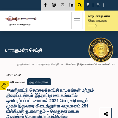
E
|
සි
|
எனது பாராளுமன்றம்
இங்கே உள்நுழைக
பாராளுமன்ற செய்தி
முதற்பக்கம்
பாராளுமன்ற செய்தி
வெளிநாட்டு தொலைக்காட்சி நாடகங்கள் ம...
2021-07-22
குழு செய்திகள்
செய்தி வகைகள்
:
வெளிநாட்டு தொலைக்காட்சி நாடகங்கள் மற்றும்
02
திரைப்படங்கள் இந்நாட்டு ஊடகங்களில்
ஒளிபரப்பப்பட்டமையால் 2021 பெப்ரவரி மாதம்
முதல் இதுவரை கிடைத்துள்ள வருமானம் 251
மில்லியன் ரூபாவாகும் – வெகுசன ஊடக
அமைச்சர் கெஹலிய ரம்புக்வெல்ல