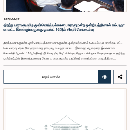
அதனைத் தொடர்ந்து, அந்தப் பரிந்துரைகளை ஆராய்ந்து அடுத்தகட்ட நடவடிக்கைகளை முன்னெடுக்க
குழு தீர்மானித்தது.இக்கூட்டத்தில், குழு உறுப்பினரான அமைச்சர் கலாநிதி உபாலி பன்னிலகே மற்றும்
பாராளுமன்ற உறுப்பினர்களான ரவி கருணாநாயக்க, ருவந்திலக ஜயக்கொடி மற்றும் கதிரவேலு
சண்முகம் குகதாசன் ஆகியோர் கலந்துகொண்டனர்.
2026-08-07
திறந்த பாராளுமன்ற முன்னெடுப்புக்கான பாராளுமன்ற ஒன்றியத்தினால் கம்பஹா
மாவட்ட இளைஞர்களுக்கு ஓகஸ்ட் 16ஆம் திகதி செயலமர்வு
திறந்த பாராளுமன்ற முன்னெடுப்புக்கான பாராளுமன்ற ஒன்றியத்தினால் செய்யப்படும் பிராந்திய மட்ட
செயலமர்வு தொடரின் முதலாவது நிகழ்வு, கம்பஹா மாவட்ட இளைஞர் சமூகத்தை இலக்காகக்
கொண்டு ஆகஸ்ட் 16ஆம் திகதி நீர்கொழும்பு ஜெட்விங் ப்ளூ ஹோட்டலில் நடைபெறவுள்ளதாக குறித்த
ஒன்றியத்தின் இணைத்தலைவர் கௌரவ பாராளுமன்ற உறுப்பினர் சாணக்கியன் ராஜபுத்திரன்
இராசமாணிக்கம் அவர்கள் தெரிவித்தார். திறந்த பாராளுமன்ற முன்னெடுப்புக்கான பாராளுமன்ற
ஒன்றியத்தின் கூட்டம் கௌரவ உறுப்பினரின் தலைமையில் அண்மையில் (5) நடைபெற்றபோது,
இச்செயலமர்வுக்கான ஏற்பாடுகள் குறித்துக் கலந்துரையாடப்பட்டது.இளைஞர் பிரதிநிதிகளின்
மேலும் வாசிக்க
பங்கேற்புடன் திறந்த பாராளுமன்றக் கருத்திட்டத்தை மேலும் முன்னெடுத்துச் செல்லும் நோக்கில் இந்த
செயலமர்வு தொடர் ஏற்பாடு செய்யப்படுகின்றது. இதில் ஒன்றியத்தின் உறுப்பினர்கள் மற்றும் கம்பஹா
மாவட்டத்தை பிரதிநிதித்துவப்படுத்தும் பாராளுமன்ற உறுப்பினர்களும் பங்கேற்கவிருக்கின்றனர்.இந்த
செயலமர்வுகளின் ஊடாக, இளைஞர் சமூகத்திற்கு பாராளுமன்ற நடவடிக்கைகள், சட்டவாக்க
செயன்முறை மற்றும் திறந்த பாராளுமன்றத்தின் எண்ணக்கரு தொடர்பில் விழிப்புணர்வூட்டவும்,
பாராளுமன்றத்திற்கும் பொதுமக்களுக்கும் இடையிலான தொடர்பை மேலும் வலுப்படுத்துவதும்
எதிர்பார்க்கப்படுகின்றது.இந்தக் கூட்டத்தில் ஒன்றியத்தின் கௌரவ உறுப்பினர்கள் மற்றும்
இச்செயலமர்வு தொடருக்கான அபிவிருத்தி பங்காளராக அனுசரணை வழங்கும் CII (Coalition for
Inclusive Impact) நிறுவனத்தின் பிரதிநிதிகளும் கலந்துகொண்டனர்.இந்த செயலமர்வில் பங்கேற்க
விரும்பும் கம்பஹா மாவட்டத்தைச் சேர்ந்த 18 – 35 வயதுக்குட்பட்ட இளைஞர், யுவதிகள் இங்கே