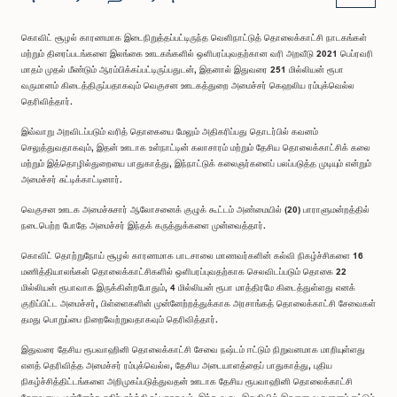
கொவிட் சூழல் காரணமாக இடைநிறுத்தப்பட்டிருந்த வெளிநாட்டுத் தொலைக்காட்சி நாடகங்கள்
மற்றும் திரைப்படங்களை இலங்கை ஊடகங்களில் ஒளிபரப்புவதற்கான வரி அறவீடு 2021 பெப்ரவரி
மாதம் முதல் மீண்டும் ஆரம்பிக்கப்பட்டிருப்பதுடன், இதனால் இதுவரை 251 மில்லியன் ரூபா
வருமானம் கிடைத்திருப்பதாகவும் வெகுசன ஊடகத்துறை அமைச்சர் கெஹலிய ரம்புக்வெல்ல
தெரிவித்தார்.
இவ்வாறு அறவிடப்படும் வரித் தொகையை மேலும் அதிகரிப்பது தொடர்பில் கவனம்
செலுத்துவதாகவும், இதன் ஊடாக உள்நாட்டின் கலாசாரம் மற்றும் தேசிய தொலைக்காட்சிக் கலை
மற்றும் இத்தொழில்துறையை பாதுகாத்து, இந்நாட்டுக் கலைஞர்களைப் பலப்படுத்த முடியும் என்றும்
அமைச்சர் சுட்டிக்காட்டினார்.
வெகுசன ஊடக அமைச்சுசார் ஆலோசனைக் குழுக் கூட்டம் அண்மையில் (20) பாராளுமன்றத்தில்
நடைபெற்ற போதே அமைச்சர் இந்தக் கருத்துக்களை முன்வைத்தார்.
கொவிட் தொற்றுநோய் சூழல் காரணமாக பாடசாலை மாணவர்களின் கல்வி நிகழ்ச்சிகளை 16
மணித்தியாலங்கள் தொலைக்காட்சிகளில் ஒளிபரப்புவதற்காக செலவிடப்படும் தொகை 22
மில்லியன் ரூபாவாக இருக்கின்றபோதும், 4 மில்லியன் ரூபா மாத்திரமே கிடைத்துள்ளது எனக்
குறிப்பிட்ட அமைச்சர், பிள்ளைகளின் முன்னேற்றத்துக்காக அரசாங்கத் தொலைக்காட்சி சேவைகள்
தமது பொறுப்பை நிறைவேற்றுவதாகவும் தெரிவித்தார்.
இதுவரை தேசிய ரூபவாஹினி தொலைக்காட்சி சேவை நஷ்டம் ஈட்டும் நிறுவனமாக மாறியுள்ளது
எனத் தெரிவித்த அமைச்சர் ரம்புக்வெல்ல, தேசிய அடையாளத்தைப் பாதுகாத்து, புதிய
நிகழ்ச்சித்திட்டங்களை அறிமுகப்படுத்துவதன் ஊடாக தேசிய ரூபவாஹினி தொலைக்காட்சி