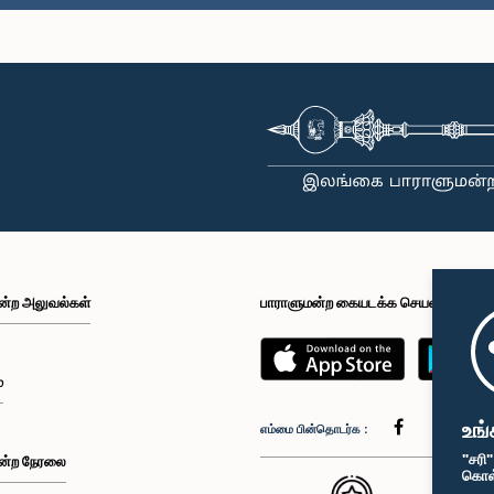
ன்ற அலுவல்கள்
பாராளுமன்ற கையடக்க செயலி
்
உங்
எம்மை பின்தொடர்க :
"சரி
ன்ற நேரலை
கொள்க