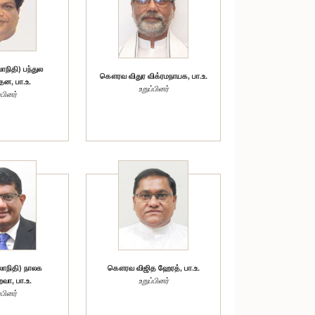
ிதி) பந்துல
கௌரவ விதுர விக்ரமநாயக, பா.உ.
ன, பா.உ.
உறுப்பினர்
்பினர்
நிதி) நாலக
கௌரவ விஜித ஹேரத், பா.உ.
ா, பா.உ.
உறுப்பினர்
்பினர்