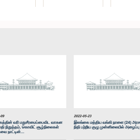
ன் பெரேரா, பா.உ.
கௌரவ குமார வெல்கம, பா.உ.
கௌரவ (கலாந
உறுப்பினர்
உறுப்பினர்
சில்வா
உறுப
-09
2022-05-23
கத்தின் வரி மறுசீரமைப்பைவிட வாகன
இலங்கை மத்திய வங்கி நாளை (24) அரச
தி நிறுத்தம், கொவிட் சூழ்நிலைகள்
நிதி பற்றிய குழு முன்னிலையில் அழைப்பு
டவை நாட்டின்...