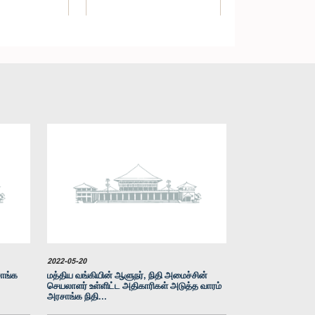
கௌரவ மனுஷ நாணாயக்கார,
ிதி) ஹர்ஷ த
பா.உ.
, பா.உ.
உறுப்பினர்
்பினர்
2022-05-20
ாங்க
மத்திய வங்கியின் ஆளுநர், நிதி அமைச்சின்
செயலாளர் உள்ளிட்ட அதிகாரிகள் அடுத்த வாரம்
அரசாங்க நிதி...