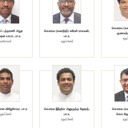
கௌரவ (கலாந
்டத்தரணி அநுர
கௌரவ (கலாநிதி) சுரேன் ராகவன்,
குணவர்த
்ஷன யாபா, பா.உ.
பா.உ.
உறுப
தவிசாளர்
உறுப்பினர்
 விஜேசேகர, பா.உ.
கௌரவ இந்திக அனுருத்த ஹேரத்,
கௌரவ (கலா
உறுப்பினர்
பா.உ.
கொடஹேவ
உறுப்பினர்
உறுப