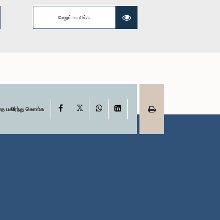
கௌரவ பிரமித்த பண்டார
மேலும் வாசிக்க
 ரஹுமான், பா.உ.
தென்னகோன், பா.உ.
்பினர்
உறுப்பினர்
X
Facebook
WhatsApp
LinkedIn
தை பகிர்ந்து கொள்க
ரனாந்து, பா.உ.
கௌரவ (பேராசிரியர்) ரஞ்சித்
்பினர்
பண்டார, பா.உ.
உறுப்பினர்