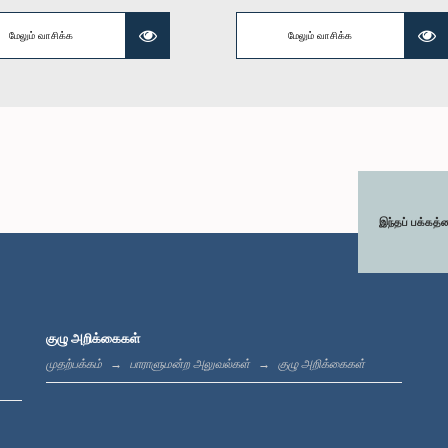
. சுமந்திரன், பா.உ.
மேலும் வாசிக்க
மேலும் வாசிக்க
கௌரவ முஜிபுர்
கௌரவ (டாக்டர்) கவிந்த ஹேஷான்
உறுப்பினர்
உறுப
ஜயவர்தன, பா.உ.
உறுப்பினர்
இந்தப் பக்கத்
ுரு தொடன்கொட,
கௌரவ அனுப பஸ்குவல், பா.உ.
கௌரவ நலின் பி
பா.உ.
உறுப்பினர்
உறுப
குழு அறிக்கைகள்
உறுப்பினர்
முதற்பக்கம்
பாராளுமன்ற அலுவல்கள்
குழு அறிக்கைகள்