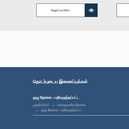
கௌரவ எம்.ஏ
மேலும் வாசிக்க
தொடர்புடைய இணைப்புக்கள்
கௌரவ இச
குழு நேரலை - பதிவுருத்தப்பட்ட
முதற்பக்கம்
பாராளுமன்ற நேரலை
குழு நேரலை - பதிவுருத்தப்பட்ட