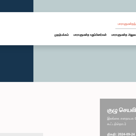
பாராளுமன்றத்
முதற்பக்கம்
பாராளுமன்ற உறுப்பினர்கள்
பாராளுமன்ற அலுவ
குழு செயலி
இலங்கை சனநாயக சோச
கூட்டத்தொடர்
திகதி: 2024-09-24