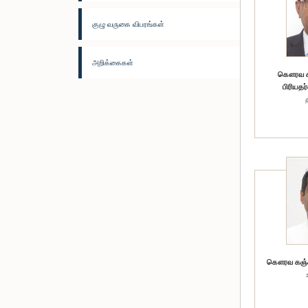
குழு வருகை விபரங்கள்
அறிக்கைகள்
கௌரவ சட
பிரியதர
கௌரவ கஞ்சன