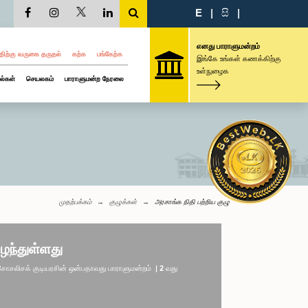
E
|
සි
|
எனது பாராளுமன்றம்
திற்கு வருகை தருதல்
கற்க
பங்கேற்க
இங்கே உங்கள் கணக்கிற்கு
உள்நுழைக
ல்கள்
செயலகம்
பாராளுமன்ற நேரலை
முதற்பக்கம்
குழுக்கள்
அரசாங்க நிதி பற்றிய குழு
ழந்துள்ளது
லிசக் குடியரசின் ஒன்பதாவது பாராளுமன்றம் | 2 வது