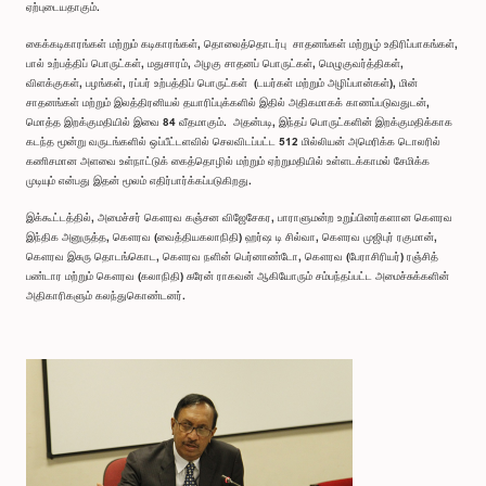
ஏற்புடையதாகும்.
கைக்கடிகாரங்கள் மற்றும் கடிகாரங்கள், தொலைத்தொடர்பு சாதனங்கள் மற்றுமு் உதிரிப்பாகங்கள்,
பால் உற்பத்திப் பொருட்கள், மதுசாரம், அழகு சாதனப் பொருட்கள், மெழுகுவர்த்திகள்,
விளக்குகள், பழங்கள், ரப்பர் உற்பத்திப் பொருட்கள் (டயர்கள் மற்றும் அழிப்பான்கள்), மின்
சாதனங்கள் மற்றும் இலத்திரனியல் தயாரிப்புக்களில் இதில் அதிகமாகக் காணப்படுவதுடன்,
மொத்த இறக்குமதியில் இவை 84 வீதமாகும். அதன்படி, இந்தப் பொருட்களின் இறக்குமதிக்காக
கடந்த மூன்று வருடங்களில் ஒப்பீட்டளவில் செலவிடப்பட்ட 512 மில்லியன் அமெரிக்க டொலரில்
கணிசமான அளவை உள்நாட்டுக் கைத்தொழில் மற்றும் ஏற்றுமதியில் உள்ளடக்காமல் சேமிக்க
முடியும் என்பது இதன் மூலம் எதிர்பார்க்கப்படுகிறது.
இக்கூட்டத்தில், அமைச்சர் கௌரவ கஞ்சன விஜேசேகர, பாராளுமன்ற உறுப்பினர்களான கௌரவ
இந்திக அனுருத்த, கௌரவ (வைத்தியகலாநிதி) ஹர்ஷ டி சில்வா, கௌரவ முஜிபுர் ரகுமான்,
கௌரவ இசுரு தொடங்கொட, கௌரவ நளின் பெர்னாண்டோ, கௌரவ (பேராசிரியர்) ரஞ்சித்
பண்டார மற்றும் கௌரவ (கலாநிதி) சுரேன் ராகவன் ஆகியோரும் சம்பந்தப்பட்ட அமைச்சுக்களின்
அதிகாரிகளும் கலந்துகொண்டனர்.