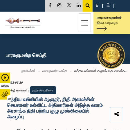
E
|
සි
|
எனது பாராளுமன்றம்
இங்கே உள்நுழைக
பாராளுமன்ற செய்தி
முதற்பக்கம்
பாராளுமன்ற செய்தி
மத்திய வங்கியின் ஆளுநர், நிதி அமைச்ச...
2022-05-20
பார்க்க
குழு செய்திகள்
செய்தி வகைகள்
:
மத்திய வங்கியின் ஆளுநர், நிதி அமைச்சின்
02
செயலாளர் உள்ளிட்ட அதிகாரிகள் அடுத்த வாரம்
அரசாங்க நிதி பற்றிய குழு முன்னிலையில்
அழைப்பு