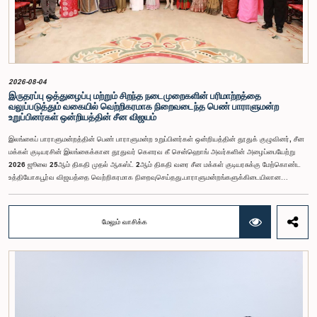
குழுவின் தவிசாளருடன் இணைந்து அவர்களது மன்னிப்பை ஏற்றுக்கொண்டது.பாராளுமன்றக்
குழுக்களின் முன்னிலையில் ஆஜராகும் அனைத்து தனிநபர்களும் மிக உயர்ந்த நடத்தை தரநிலைகளைக்
கடைப்பிடிக்க வேண்டும், நாடாளுமன்ற நடைமுறைகளுக்கு இணங்க வேண்டும் மற்றும் எல்லா
நேரங்களிலும் நாடாளுமன்றத்தின் கண்ணியம் மற்றும் அதிகாரத்தை நிலைநிறுத்த வேண்டும் என்று
இந்தக் குழு வலியுறுத்த விரும்புகிறது.அரசாங்க பொறுப்பு முயற்சிகள் பற்றிய குழுஇலங்கை
பாராளுமன்றம்
2026-08-04
இருதரப்பு ஒத்துழைப்பு மற்றும் சிறந்த நடைமுறைகளின் பரிமாற்றத்தை
வலுப்படுத்தும் வகையில் வெற்றிகரமாக நிறைவடைந்த பெண் பாராளுமன்ற
உறுப்பினர்கள் ஒன்றியத்தின் சீன விஜயம்
இலங்கைப் பாராளுமன்றத்தின் பெண் பாராளுமன்ற உறுப்பினர்கள் ஒன்றியத்தின் தூதுக் குழுவினர், சீன
மக்கள் குடியரசின் இலங்கைக்கான தூதுவர் கௌரவ கீ சென்ஹொங் அவர்களின் அழைப்பையேற்று
2026 ஜூலை 25ஆம் திகதி முதல் ஆகஸ்ட் 2ஆம் திகதி வரை சீன மக்கள் குடியரசுக்கு மேற்கொண்ட
உத்தியோகபூர்வ விஜயத்தை வெற்றிகரமாக நிறைவுசெய்தது.பாராளுமன்றங்களுக்கிடையிலான
ஒத்துழைப்பை வலுப்படுத்துதல், பெண்களின் தலைமைத்துவத்தை ஊக்குவித்தல் மற்றும் இலங்கைக்கும்
சீனாவுக்கும் இடையிலான இருதரப்பு உறவுகளை மேலும் மேம்படுத்துதல் இந்த விஜயத்தின்
நோக்கங்களாக அமைந்தன.சீனாவுக்கு விஜயம் மேற்கொண்ட தூதுக் குழுவிற்கு கௌரவ மகளிர் மற்றும்
மேலும் வாசிக்க
சிறுவர் அலுவல்கள் அமைச்சர் சரோஜா சாவித்திரி போல்ராஜ் அவர்கள் தலைமைதாங்கியதுடன், இதில்
கௌரவ பாராளுமன்ற உறுப்பினர்களான ரோஹிணி குமாரி விஜேரத்ன, ஓஷானி உமங்கா, சட்டத்தரணி
நிலந்தி கொட்டஹச்சி, எம்.ஏ.சி.எஸ். சதுரி கங்கானி, சட்டத்தரணி நிலுஷா லக்மாலி கமகே,
சட்டத்தரணி துஷாரி ஜயசிங்க, சட்டத்தரணி அனுஷ்கா திலகரத்ன, ஏ.எம்.எம்.எம். ரத்வத்தே,
சட்டத்தரணி கீதா ஹேரத், சட்டத்தரணி ஆகியோர் உள்ளடங்கியிருந்தனர்.இத்தூதுக் குழுவில்
பாராளுமன்ற செயலாளர் நாயகமும், பெண் பாராளுமன்ற உறுப்பினர்கள் ஒன்றியத்தின் செயலாளருமான
குஷானி ரோஹணதீர மற்றும் இலங்கைப் பாராளுமன்றத்தின் வெளிநாட்டுத் தொடர்புகள் மற்றும்