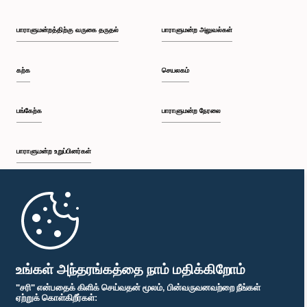
தினமொன்றில் மீண்டும் கலந்துரையாடுவதற்கு குழு தீர்மானித்தது.
பாராளுமன்றத்திற்கு வருகை தருதல்
பாராளுமன்ற அலுவல்கள்
கற்க
செயலகம்
பங்கேற்க
பாராளுமன்ற நேரலை
பாராளுமன்ற உறுப்பினர்கள்
முதற்பக்கம்
பாராளுமன்ற கையடக்க செயலி
உங்கள் அந்தரங்கத்தை நாம் மதிக்கிறோம்
"சரி" என்பதைக் கிளிக் செய்வதன் மூலம், பின்வருவனவற்றை நீங்கள்
ஏற்றுக் கொள்கிறீர்கள்: