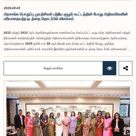
2026-08-05
அரசாங்க பொறுப்பு முயற்சிகள் பற்றிய குழுக் கூட்டத்தின் போது அதிகாரிகளின்
மரியாதையற்ற நடத்தை தொடர்பில் விளக்கம்
2022 மற்றும் 2023 ஆம் ஆண்டுகளுக்கான கணக்காய்வு செய்யப்பட்ட வருடாந்த அறிக்கைகள் மற்றும்
நிர்மாணக் கைத்தொழில் அபிவிருத்தி அதிகாரசபையின் தற்போதைய செயலாற்றுகை ஆகியவற்றை
ஆராய்வதற்காக 2025 ஒக்டோபர் 08 ஆம் திகதி நடைபெற்ற கூட்டத்தின் போது, குறித்த
அதிகாரசபையின் பணிப்பாளர் சபையின் இரண்டு உறுப்பினர்களின் நடத்தை தொடர்பில் கரிசனைகள்
எழுந்தன என்பதை அரசாங்க பொறுப்பு முயற்சிகள் பற்றிய குழு பொதுமக்களுக்கு
அறியத்தருகின்றது. பாராளுமன்றக் குழுக்களின் முன் சமூகமளிக்கும் போது பின்பற்ற வேண்டியதாக
நிர்ணயிக்கப்பட்ட ஆடை நடைமுறைக்கு இணங்காத வகையிலேயே அதிகாரிகளில் ஒருவர்
மேலும் வாசிக்க
இக்கூட்டத்தில் கலந்துகொண்டார் என்பதைக் குழு அவதானித்தது. மேலும், தாபிக்கப்பட்ட பாராளுமன்ற
நடைமுறை மற்றும் ஒழுங்குமுறைகளுக்கு முரணான வகையில், தவிசாளரின் முன் அனுமதியைப்
பெறாமலேயே இரு அதிகாரிகளும் குழுவின் நடவடிக்கைகளிலிருந்து வெளியேறினர். இச்சம்பவங்களைத்
தொடர்ந்து, அரசாங்க பொறுப்பு முயற்சிகள் பற்றிய குழுவின் கௌரவ தவிசாளரினால் எழுப்பப்பட்ட
சிறப்புரிமைப் பிரச்சினையினையடுத்து, பாராளுமன்றத்தை அவமதித்தமை தொடர்பான
குற்றச்சாட்டுகளின் பேரில் இரு அதிகாரிகளும் 2026 பெப்ரவரி 17 ஆம் திகதி ஒழுக்கநெறிகள் மற்றும்
சிறப்புரிமைகள் பற்றிய குழுவின் முன்னிலையில் ஆஜராகினர். இந்த நடவடிக்கைகளின் போது, அவர்கள்
தமது நடத்தைக்காக மனப்பூர்வமான மன்னிப்பைக் கோரினர். உரிய பரிசீலனையின் பின்னர்,
அதிகாரிகள் தமது செயல்களின் தீவிரத்தை ஏற்றுக்கொண்டுள்ளார்கள் என்பதையும், பாராளுமன்றக்
குழுக்களின் அதிகாரம், கௌரவம் மற்றும் தாபிக்கப்பட்ட நடைமுறைகளை மதிப்பதன்
முக்கியத்துவத்தைப் புரிந்துள்ளமையை வெளிப்படுத்தியுள்ளனர் என்பதையும் கவனத்திற்கொண்டு,
ஒழுக்கநெறிகள் மற்றும் சிறப்புரிமைகள் பற்றிய குழுவானது அரசாங்க பொறுப்பு முயற்சிகள் பற்றிய