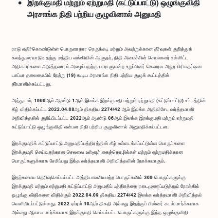
இறக்குமதி மற்றும் ஏற்றுமதி (கட்டுப்பாட்டு) ஒழுங்குவிதி
அரசாங்க நிதி பற்றிய குழுவினால் அனுமதி
நாடு எதிர்கொண்டுள்ள பொருளாதார நெருக்கடி மற்றும் அவற்றுக்கான தீர்வுகள் குறித்துக்
கலந்துரையாடுவதற்கு மத்திய வங்கியின் ஆளுநர், நிதி அமைச்சின் செயலாளர் உள்ளிட்ட
அதிகாரிகளை அடுத்தவாரம் அழைப்பதற்கு பாராளுமன்ற உறுப்பினர் கௌரவ அநுர பிரியதர்ஷன
யாப்பா தலைமையில் நேற்று (19) கூடிய அரசாங்க நிதி பற்றிய குழுக் கூட்டத்தில்
தீர்மானிக்கப்பட்டது.
அத்துடன், 1969ஆம் ஆண்டு 1ஆம் இலக்க இறக்குமதி மற்றும் ஏற்றுமதி (கட்டுப்பாட்டு) சட்டத்தின்
கீழ் விதிக்கப்பட்ட 2022.04.08ஆம் திகதிய 2274/42 ஆம் இலக்க அதிவிசேட வர்த்தமானி
அறிவித்தலில் குறிப்பிடப்பட்ட 2022ஆம் ஆண்டு 06ஆம் இலக்க இறக்குமதி மற்றும் ஏற்றுமதி
கட்டுப்பாட்டு ஒழுங்குவிதி என்பன நிதி பற்றிய குழுவினால் அனுமதிக்கப்பட்டன.
இறக்குமதிக் கட்டுப்பாட்டு அனுமதிப்பத்திரத்தின் கீழ் உள்ளடக்கப்பட்டுள்ள பொருட்களை
இறக்குமதி செய்வதற்கான செலவை உள்ளூர் கைத்தொழில்கள் மற்றும் ஏற்றுமதிக்கான
பொருட்களுக்காக சேமிப்பது இந்த வர்த்தமானி அறிவித்தலின் நோக்கமாகும்.
இதற்கமைய தெரிவுசெய்யப்பட்ட அத்தியாவசியமற்ற பொருட்களில் 369 பொருட்களுக்கு
இறக்குமதி மற்றும் ஏற்றுமதி கட்டுப்பாட்டு அனுமதிப் பத்திரத்தை நடைமுறைப்படுத்தும் நோக்கில்
ஒழுங்கு விதிகளை விதிக்கும் 2022.04.09 திகதிய 2274/42 இலக்க வர்த்தமானி அறிவித்தல்
வெளியிடப்பட்டுள்ளது. 2022 ஏப்ரல் 10ஆம் திகதி அல்லது இதற்குப் பின்னர் கடல் மார்க்கமாக
அல்லது ஆகாய மார்க்கமாக இறக்குமதி செய்யப்பட்ட பொருட்களுக்கு இந்த ஒழுங்குவிதி