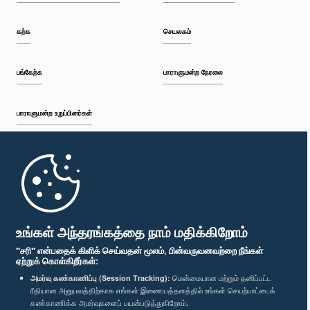
கற்க
செயலகம்
பங்கேற்க
பாராளுமன்ற நேரலை
பாராளுமன்ற உறுப்பினர்கள்
முதற்பக்கம்
பாராளுமன்ற கையடக்க செயலி
உங்கள் அந்தரங்கத்தை நாம் மதிக்கிறோம்
"சரி" என்பதைக் கிளிக் செய்வதன் மூலம், பின்வருவனவற்றை நீங்கள்
ஏற்றுக் கொள்கிறீர்கள்:
அமர்வு கண்காணிப்பு (Session Tracking):
மென்மையான மற்றும் தனிப்பட்ட
ரீதியான அனுபவத்திற்காக எங்கள் இணையத்தளத்தில் உங்கள் செயற்பாட்டைக்
எம்மை பின்தொடர்க :
கண்காணிக்க அமர்வுகளைப் பயன்படுத்துகிறோம்.