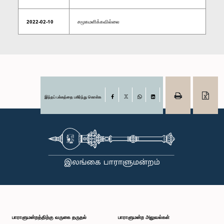
2022-02-10
சமூகமளிக்கவில்லை
இந்தப் பக்கத்தை பகிர்ந்து கொள்க
Facebook
X
WhatsApp
LinkedIn
பாராளுமன்றத்திற்கு வருகை தருதல்
பாராளுமன்ற அலுவல்கள்