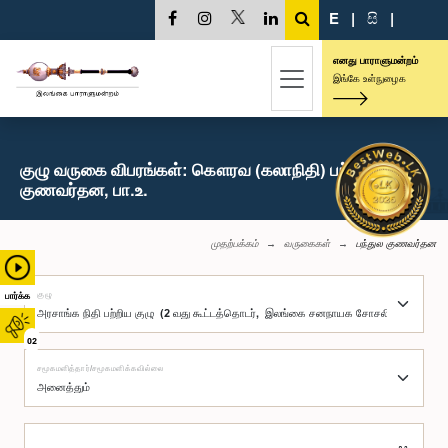
E
|
සි
|
எனது பாராளுமன்றம்
இங்கே உள்நுழைக
குழு வருகை விபரங்கள்: கௌரவ (கலாநிதி) பந்துல
குணவர்தன, பா.உ.
முதற்பக்கம்
வருகைகள்
பந்துல குணவர்தன
குழு
பார்க்க
02
சமூகமளித்தார்/சமூகமளிக்கவில்லை