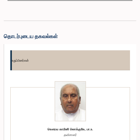
தொடர்புடைய தகவல்கள்
உறுப்பினர்கள்
கௌரவ காமினி லொக்குகே, பா.உ.
தவிசாளர்