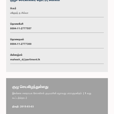
பெயர்
மஹேஷ் த சில்வா
தொலைபேசி
0094-11-2777557
தொலைநகல்
0094-11-2777300
மின்னஞ்சல்
mahesh_d@parliment.lk
குழு செயலிழந்துள்ளது
இலங்கை சனநாயக சோசலிசக் குடியரசின் ஏழாவது பாராளுமன்றம் | 1 வது
கூட்டத்தொடர்
திகதி: 2015-03-03