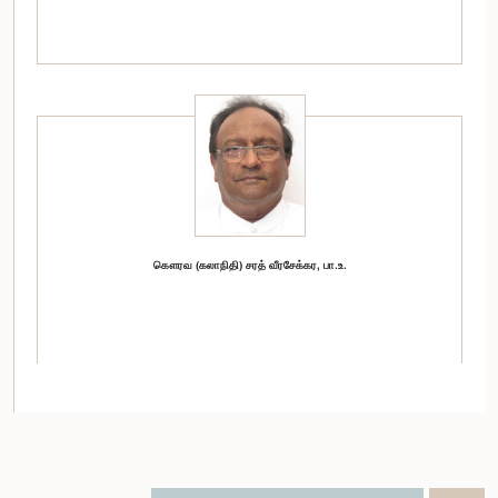
கௌரவ (கலாநிதி) சரத் வீரசேக்கர, பா.உ.