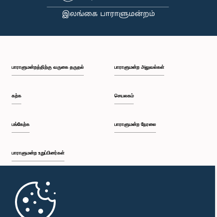
கௌரவ கெளரவ விஜய தஹநாயக்க, பா.உ.,, பா.உ.
பாராளுமன்றத்திற்கு வருகை தருதல்
பாராளுமன்ற அலுவல்கள்
உறுப்பினர்
கற்க
செயலகம்
பங்கேற்க
பாராளுமன்ற நேரலை
பாராளுமன்ற உறுப்பினர்கள்
முதற்பக்கம்
கௌரவ சட்டத்தரணி தயாசிறி ஜயசேக்கர, பா.உ.
உறுப்பினர்