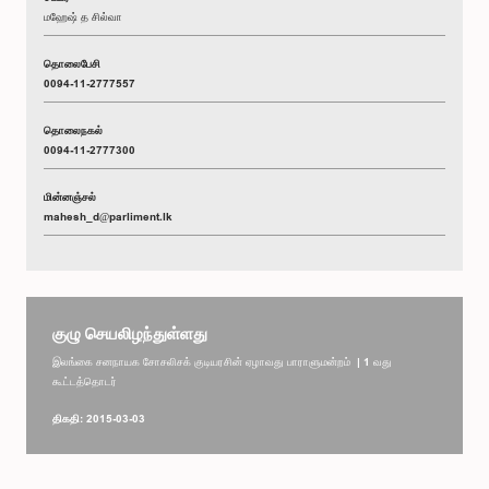
மஹேஷ் த சில்வா
தொலைபேசி
0094-11-2777557
தொலைநகல்
0094-11-2777300
மின்னஞ்சல்
mahesh_d@parliment.lk
குழு செயலிழந்துள்ளது
இலங்கை சனநாயக சோசலிசக் குடியரசின் ஏழாவது பாராளுமன்றம் | 1 வது
கூட்டத்தொடர்
திகதி: 2015-03-03