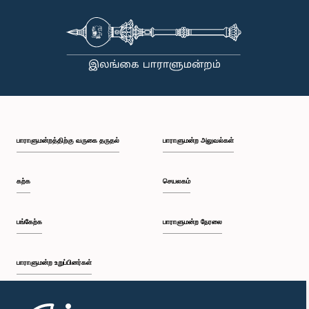
கௌரவ லக்ஷமன் யாப்பா அபேவர்தன, பா.உ.
உறுப்பினர்
பாராளுமன்றத்திற்கு வருகை தருதல்
பாராளுமன்ற அலுவல்கள்
கற்க
செயலகம்
பங்கேற்க
பாராளுமன்ற நேரலை
கௌரவ துலீப் விஜேசேக்கர, பா.உ.
பாராளுமன்ற உறுப்பினர்கள்
உறுப்பினர்
முதற்பக்கம்