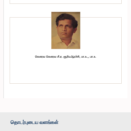
கௌரவ கௌரவ சீ.ஏ. சூரியஆரச்சி, பா.உ.,, பா.உ.
தொடர்புடைய வளங்கள்