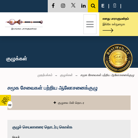
E
|
සි
|
எனது பாராளுமன்றம்
இங்கே உள்நுழைக
குழுக்கள்
முதற்பக்கம்
குழுக்கள்
சமூக சேவைகள் பற்றிய ஆலோசனைக்குழு
சமூக சேவைகள் பற்றிய ஆலோசனைக்குழு
குழுவை பின் தொடர
02
குழுச் செயலாளரை தொடர்பு கொள்க
பெயர்