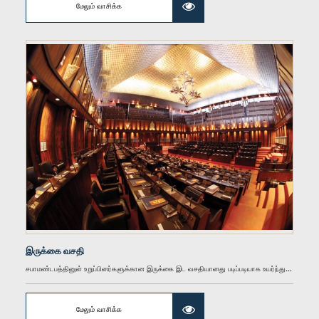
மேலும் வாசிக்க
கௌரவ டக்ளஸ் தேவானந்தா, பா.உ.
உறுப்பினர்
இருக்கை வசதி
சபாமண்டபத்தினுள் உறுப்பினர்களுக்கான இருக்கை இட வசதியானது படிப்படியாக உயர்ந்து...
கௌரவ எஸ்.பீ. நாவின்ன, பா.உ.
உறுப்பினர்
மேலும் வாசிக்க