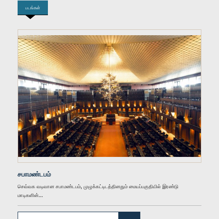
படங்கள்
கௌரவ (திருமதி) கெளரவ (திருமதி) மாலனீ பொன்சேக்கா, பா.உ.,, பா.உ.
உறுப்பினர்
கௌரவ ஹரின் பிரனாந்து, பா.உ.
உறுப்பினர்
சபாமண்டபம்
செவ்வக வடிவான சபாமண்டபம், முழுக்கட்டிடத்தினதும் மையப்பகுதியில் இரண்டு
மாடிகளின்...