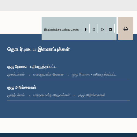
கௌரவ ஜயரத்ன ஹேரத், பா.உ.
உறுப்பினர்
இந்தப் பக்கத்தை பகிர்ந்து கொள்க
Facebook
X
WhatsApp
LinkedIn
தொடர்புடைய இணைப்புக்கள்
குழு நேரலை - பதிவுருத்தப்பட்ட
முதற்பக்கம்
பாராளுமன்ற நேரலை
குழு நேரலை - பதிவுருத்தப்பட்ட
குழு அறிக்கைகள்
கௌரவ முத்து சிவலிங்கம், பா.உ.
உறுப்பினர்
முதற்பக்கம்
பாராளுமன்ற அலுவல்கள்
குழு அறிக்கைகள்