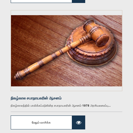
கௌரவ றிஸாட் பதியுதீன், பா.உ.
உறுப்பினர்
நிகழ்கால சபாநாயகரின் ஆசனம்
நிகழ்காலத்தில் பாவிக்கப்படுகின்ற சபாநாயகரின் ஆசனம் 1978 அரசியலமைப்பு...
மேலும் வாசிக்க