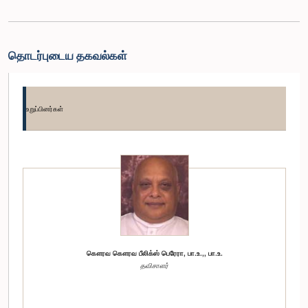
தொடர்புடைய தகவல்கள்
உறுப்பினர்கள்
கௌரவ கௌரவ பீலிக்ஸ் பெரேரா, பா.உ.,, பா.உ.
தவிசாளர்