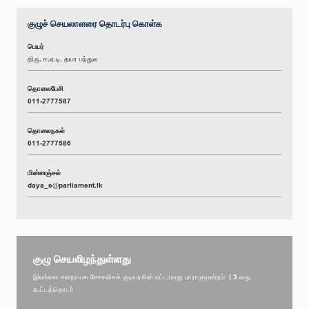
குழுச் செயலாளரை தொடர்பு கொள்க
பெயர்
திரு. ஈ.ஏ.டி. தயா பந்துல
தொலைபேசி
011-2777587
தொலைநகல்
011-2777586
மின்னஞ்சல்
daya_e@parliament.lk
குழு செயலிழந்துள்ளது
இலங்கை சனநாயக சோசலிசக் குடியரசின் எட்டாவது பாராளுமன்றம் | 3 வது
கூட்டத்தொடர்