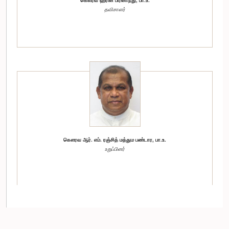
கௌரவ ஹரின் பிரனாந்து, பா.உ.
தவிசாளர்
கௌரவ ஆர். எம். ரஞ்சித் மத்தும பண்டார, பா.உ.
உறுப்பினர்