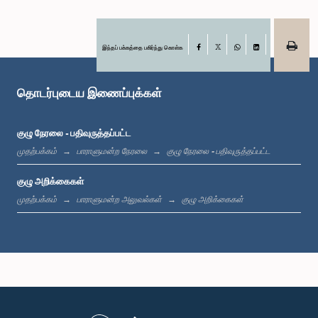
இந்தப் பக்கத்தை பகிர்ந்து கொள்க
Facebook
X
WhatsApp
LinkedIn
கௌரவ டிலான் பெரேரா, பா.உ.
உறுப்பினர்
தொடர்புடைய இணைப்புக்கள்
குழு நேரலை - பதிவுருத்தப்பட்ட
முதற்பக்கம்
பாராளுமன்ற நேரலை
குழு நேரலை - பதிவுருத்தப்பட்ட
குழு அறிக்கைகள்
முதற்பக்கம்
பாராளுமன்ற அலுவல்கள்
குழு அறிக்கைகள்
கௌரவ மஹிந்தானந்த அலுத்கமகே, பா.உ.
உறுப்பினர்