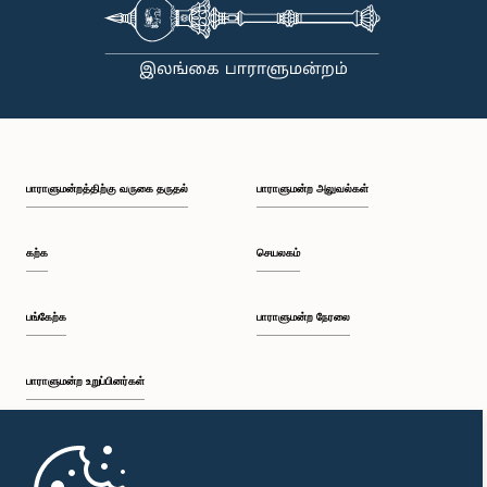
பாராளுமன்றத்திற்கு வருகை தருதல்
பாராளுமன்ற அலுவல்கள்
கௌரவ திலங்க சுமதிபால, பா.உ.
உறுப்பினர்
கற்க
செயலகம்
பங்கேற்க
பாராளுமன்ற நேரலை
பாராளுமன்ற உறுப்பினர்கள்
முதற்பக்கம்