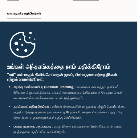
பாராளுமன்ற உறுப்பினர்கள்
முதற்பக்கம்
பாராளுமன்ற கையடக்க செயலி
உங்கள் அந்தரங்கத்தை நாம் மதிக்கிறோம்
"சரி" என்பதைக் கிளிக் செய்வதன் மூலம், பின்வருவனவற்றை நீங்கள்
ஏற்றுக் கொள்கிறீர்கள்:
அமர்வு கண்காணிப்பு (Session Tracking):
மென்மையான மற்றும் தனிப்பட்ட
ரீதியான அனுபவத்திற்காக எங்கள் இணையத்தளத்தில் உங்கள் செயற்பாட்டைக்
எம்மை பின்தொடர்க :
கண்காணிக்க அமர்வுகளைப் பயன்படுத்துகிறோம்.
தரவினைப் பதிவு செய்தல் :
எங்கள் சேவைகளின் பாதுகாப்பு மற்றும் செயற்பாட்டை
விருதுகள்
உறுதிப்படுத்துவதற்காக நாம் உங்களது IP முகவரி, சாதன விவரங்கள் மற்றும் பிற
தொடர்புடைய தரவை நாங்கள் பதிவு செய்கிறோம்.
பயனர் நடத்தை பகுப்பாய்வு :
எமது இணையத்தளத்தை மேம்படுத்த நாம் பயனர்
தனியுரிமைக் கொள்கை
நடத்தையை பகுப்பாய்வு செய்கிறோம்.