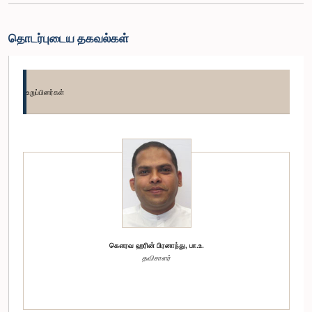
தொடர்புடைய தகவல்கள்
உறுப்பினர்கள்
கௌரவ ஹரின் பிரனாந்து, பா.உ.
தவிசாளர்