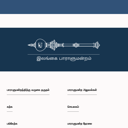
கௌரவ கயந்த கருணாதிலக்க, பா.உ.
உறுப்பினர்
பாராளுமன்றத்திற்கு வருகை தருதல்
பாராளுமன்ற அலுவல்கள்
கற்க
செயலகம்
கௌரவ (திருமதி) கீதா சமன்மலீ குமாரசிங்ஹ, பா.உ.
உறுப்பினர்
பங்கேற்க
பாராளுமன்ற நேரலை