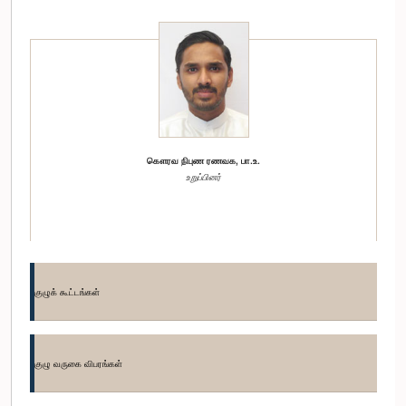
கௌரவ நிபுண ரணவக, பா.உ.
உறுப்பினர்
குழுக் கூட்டங்கள்
குழு வருகை விபரங்கள்