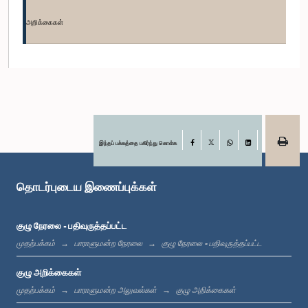
கௌரவ அமிர்தநாதன் அடைக்கலநாதன், பா.உ.
உறுப்பினர்
அறிக்கைகள்
இந்தப் பக்கத்தை பகிர்ந்து கொள்க
Facebook
X
WhatsApp
LinkedIn
தொடர்புடைய இணைப்புக்கள்
கௌரவ கபில அதுகோரல, பா.உ.
உறுப்பினர்
குழு நேரலை - பதிவுருத்தப்பட்ட
முதற்பக்கம்
பாராளுமன்ற நேரலை
குழு நேரலை - பதிவுருத்தப்பட்ட
குழு அறிக்கைகள்
முதற்பக்கம்
பாராளுமன்ற அலுவல்கள்
குழு அறிக்கைகள்