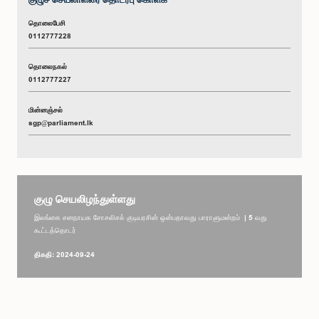
தொலைபேசி
0112777228
தொலைநகல்
0112777227
மின்னஞ்சல்
sgp@parliament.lk
குழு செயலிழந்துள்ளது
இலங்கை சனநாயக சோசலிசக் குடியரசின் ஒன்பதாவது பாராளுமன்றம் | 5 வது
கூட்டத்தொடர்
திகதி: 2024-09-24