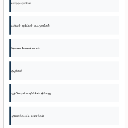
வகித்த பதவிகள்
தனியார் உறுப்பினர் சட்டமூலங்கள்
அமைச்சு சேவைக் காலம்
குழுக்கள்
உறுப்பினரால் சமர்ப்பிக்கப்படும் மனு
பதிலளிக்கப்பட்ட வினாக்கள்