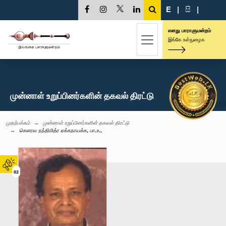
E
|
සි
|
எனது பாராளுமன்றம்
இங்கே உள்நுழைக
முன்னாள் உறுப்பினர்களின் தகவல் திரட்டு
முதற்பக்கம்
முன்னாள் உறுப்பினர்களின் தகவல் திரட்டு
கெளரவ நந்திமித்ர ஏக்கநாயக்க, பா.உ.,
02