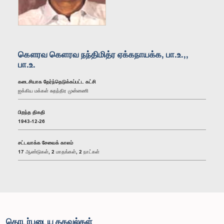
கௌரவ கெளரவ நந்திமித்ர ஏக்கநாயக்க, பா.உ.,,
பா.உ.
கடைசியாக தேர்ந்தெடுக்கப்பட்ட கட்சி
ஐக்கிய மக்கள் சுதந்திர முன்னணி
பிறந்த திகதி
1943-12-26
சட்டவாக்க சேவைக் காலம்
17 ஆண்டுகள், 2 மாதங்கள், 2 நாட்கள்
தொடர்புடைய தகவல்கள்