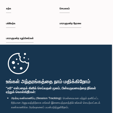
கற்க
செயலகம்
பங்கேற்க
பாராளுமன்ற நேரலை
பாராளுமன்ற உறுப்பினர்கள்
முதற்பக்கம்
பாராளுமன்ற கையடக்க செயலி
உங்கள் அந்தரங்கத்தை நாம் மதிக்கிறோம்
"சரி" என்பதைக் கிளிக் செய்வதன் மூலம், பின்வருவனவற்றை நீங்கள்
ஏற்றுக் கொள்கிறீர்கள்:
அமர்வு கண்காணிப்பு (Session Tracking):
மென்மையான மற்றும் தனிப்பட்ட
ரீதியான அனுபவத்திற்காக எங்கள் இணையத்தளத்தில் உங்கள் செயற்பாட்டைக்
எம்மை பின்தொடர்க :
கண்காணிக்க அமர்வுகளைப் பயன்படுத்துகிறோம்.