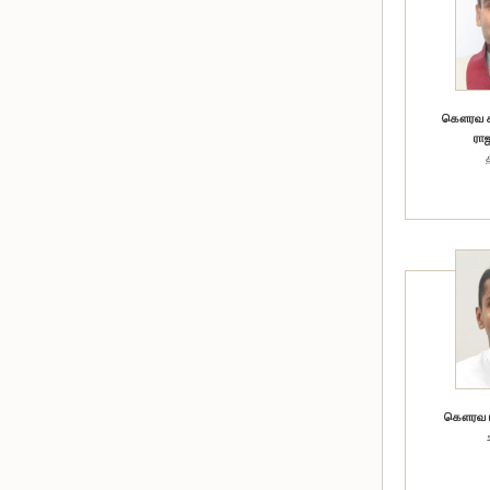
கௌரவ சட
ராஜ
கௌரவ டீ.