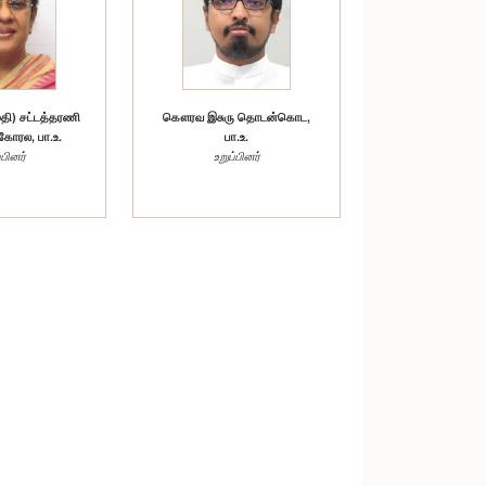
ி) சட்டத்தரணி
கௌரவ இசுரு தொடன்கொட,
ோரல, பா.உ.
பா.உ.
்பினர்
உறுப்பினர்