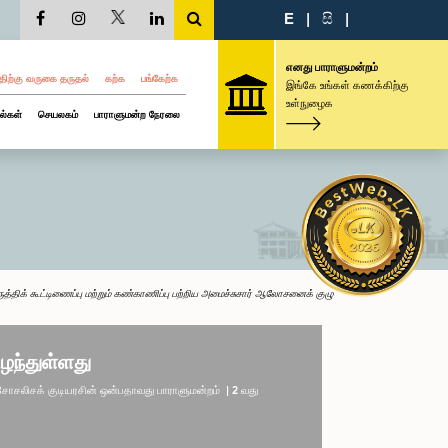
E
|
සි
|
எனது பாராளுமன்றம்
திற்கு வருகை தருதல்
கற்க
பங்கேற்க
இங்கே உங்கள் கணக்கிற்கு
உள்நுழைக
ல்கள்
செயலகம்
பாராளுமன்ற நேரலை
ுத்திக் கூட்டிணைப்பு மற்றும் கண்காணிப்பு பற்றிய அமைச்சுசார் ஆலோசனைக் குழு
ழந்துள்ளது
லிசக் குடியரசின் ஒன்பதாவது பாராளுமன்றம் | 2 வது