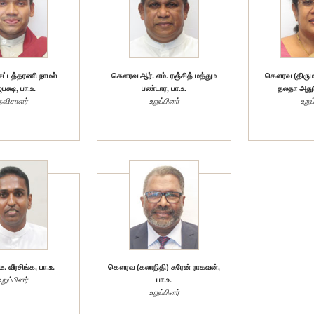
்டத்தரணி நாமல்
கௌரவ ஆர். எம். ரஞ்சித் மத்தும
கௌரவ (திருமத
பக்ஷ, பா.உ.
பண்டார, பா.உ.
தலதா அதுக
தவிசாளர்
உறுப்பினர்
உறுப
 வீரசிங்க, பா.உ.
கௌரவ (கலாநிதி) சுரேன் ராகவன்,
உறுப்பினர்
பா.உ.
உறுப்பினர்