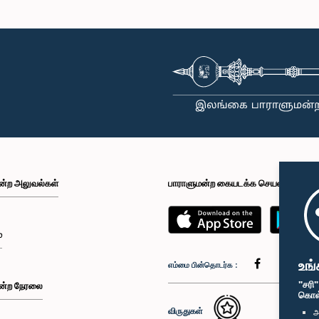
ன்ற அலுவல்கள்
பாராளுமன்ற கையடக்க செயலி
்
உங்
எம்மை பின்தொடர்க :
"சரி
ன்ற நேரலை
கொள்க
விருதுகள்
அ