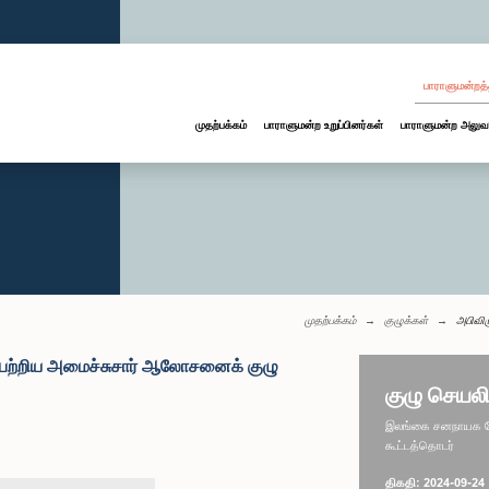
பாராளுமன்றத்
முதற்பக்கம்
பாராளுமன்ற உறுப்பினர்கள்
பாராளுமன்ற அலுவ
முதற்பக்கம்
குழுக்கள்
அபிவிர
பு பற்றிய அமைச்சுசார் ஆலோசனைக் குழு
குழு செயலி
இலங்கை சனநாயக சோச
கூட்டத்தொடர்
திகதி: 2024-09-24