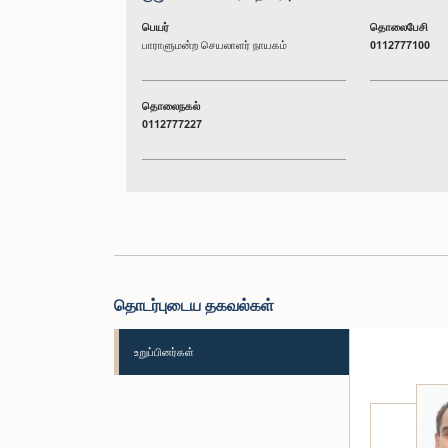
பெயர்
தொலைபேசி
பாராளுமன்ற செயலாளர் நாயகம்
0112777100
தொலைநகல்
0112777227
தொடர்புடைய தகவல்கள்
உறுப்பினர்கள்