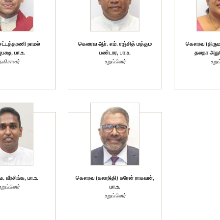
்டத்தரணி நாமல்
கௌரவ ஆர். எம். ரஞ்சித் மத்தும
கௌரவ (திருமத
பக்ஷ, பா.உ.
பண்டார, பா.உ.
தலதா அதுக
தவிசாளர்
உறுப்பினர்
உறுப
 வீரசிங்க, பா.உ.
கௌரவ (கலாநிதி) சுரேன் ராகவன்,
உறுப்பினர்
பா.உ.
உறுப்பினர்