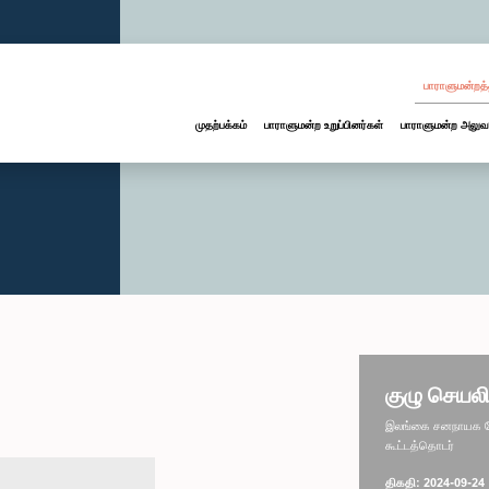
பாராளுமன்றத்
முதற்பக்கம்
பாராளுமன்ற உறுப்பினர்கள்
பாராளுமன்ற அலுவ
குழு செயலி
இலங்கை சனநாயக சோச
கூட்டத்தொடர்
திகதி: 2024-09-24