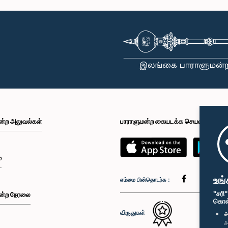
ன்ற அலுவல்கள்
பாராளுமன்ற கையடக்க செயலி
்
உங்
எம்மை பின்தொடர்க :
"சரி
ன்ற நேரலை
கொள்க
விருதுகள்
அ
அ