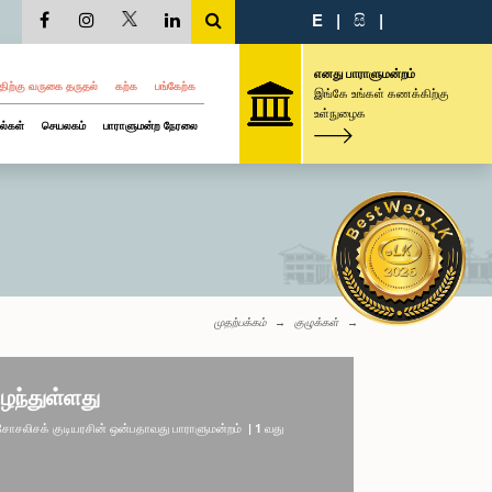
E
|
සි
|
எனது பாராளுமன்றம்
திற்கு வருகை தருதல்
கற்க
பங்கேற்க
இங்கே உங்கள் கணக்கிற்கு
உள்நுழைக
ல்கள்
செயலகம்
பாராளுமன்ற நேரலை
முதற்பக்கம்
குழுக்கள்
ழந்துள்ளது
லிசக் குடியரசின் ஒன்பதாவது பாராளுமன்றம் | 1 வது