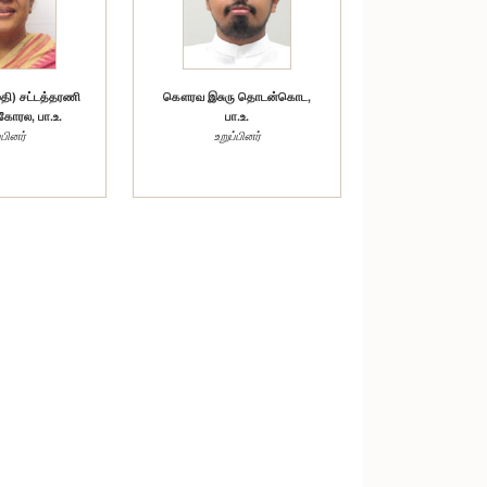
ி) சட்டத்தரணி
கௌரவ இசுரு தொடன்கொட,
ோரல, பா.உ.
பா.உ.
்பினர்
உறுப்பினர்