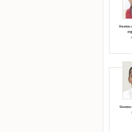
கௌரவ சட
ராஜ
கௌரவ டீ.