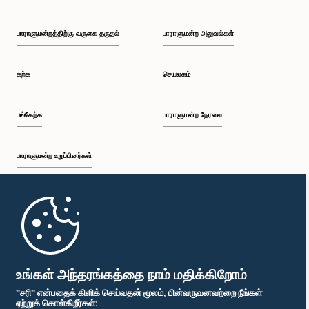
பாராளுமன்றத்திற்கு வருகை தருதல்
பாராளுமன்ற அலுவல்கள்
கற்க
செயலகம்
பங்கேற்க
பாராளுமன்ற நேரலை
பாராளுமன்ற உறுப்பினர்கள்
முதற்பக்கம்
பாராளுமன்ற கையடக்க செயலி
உங்கள் அந்தரங்கத்தை நாம் மதிக்கிறோம்
"சரி" என்பதைக் கிளிக் செய்வதன் மூலம், பின்வருவனவற்றை நீங்கள்
ஏற்றுக் கொள்கிறீர்கள்: