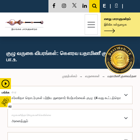
E
|
සි
|
எனது பாராளுமன்றம்
இங்கே உள்நுழைக
குழு வருகை விபரங்கள்: கௌரவ யதாமிணீ குணவர்தன,
பா.உ.
முதற்பக்கம்
வருகைகள்
யதாமிணீ குணவர்தன
குழு
பார்க்க
02
சமூகமளித்தார்/சமூகமளிக்கவில்லை