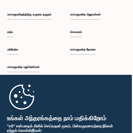
பாராளுமன்றத்திற்கு வருகை தருதல்
பாராளுமன்ற அலுவல்கள்
கற்க
செயலகம்
பங்கேற்க
பாராளுமன்ற நேரலை
பாராளுமன்ற உறுப்பினர்கள்
முதற்பக்கம்
பாராளுமன்ற கையடக்க செயலி
உங்கள் அந்தரங்கத்தை நாம் மதிக்கிறோம்
"சரி" என்பதைக் கிளிக் செய்வதன் மூலம், பின்வருவனவற்றை நீங்கள்
ஏற்றுக் கொள்கிறீர்கள்: