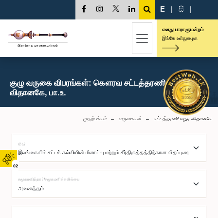
E
|
සි
|
எனது பாராளுமன்றம்
இங்கே உள்நுழைக
குழு வருகை விபரங்கள்: கௌரவ சட்டத்தரணி மதுர
விதானகே, பா.உ.
முதற்பக்கம்
வருகைகள்
சட்டத்தரணி மதுர விதானகே
குழு
02
சமூகமளித்தார்/சமூகமளிக்கவில்லை