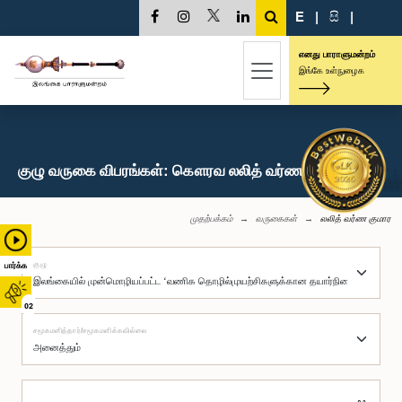
E
|
සි
|
எனது பாராளுமன்றம்
இங்கே உள்நுழைக
குழு வருகை விபரங்கள்: கௌரவ லலித் வர்ண குமார, பா.உ.
முதற்பக்கம்
வருகைகள்
லலித் வர்ண குமார
குழு
பார்க்க
02
சமூகமளித்தார்/சமூகமளிக்கவில்லை