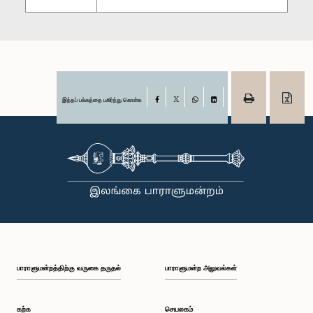
இந்தப் பக்கத்தை பகிர்ந்து கொள்க
Facebook
X
WhatsApp
LinkedIn
பாராளுமன்றத்திற்கு வருகை தருதல்
பாராளுமன்ற அலுவல்கள்
கற்க
செயலகம்