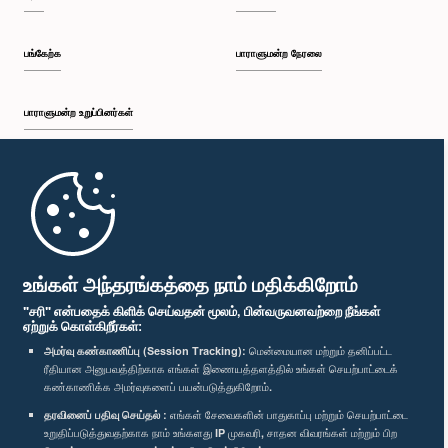
பங்கேற்க
பாராளுமன்ற நேரலை
பாராளுமன்ற உறுப்பினர்கள்
முதற்பக்கம்
பாராளுமன்ற கையடக்க செயலி
உங்கள் அந்தரங்கத்தை நாம் மதிக்கிறோம்
"சரி" என்பதைக் கிளிக் செய்வதன் மூலம், பின்வருவனவற்றை நீங்கள்
ஏற்றுக் கொள்கிறீர்கள்:
அமர்வு கண்காணிப்பு (Session Tracking):
மென்மையான மற்றும் தனிப்பட்ட
ரீதியான அனுபவத்திற்காக எங்கள் இணையத்தளத்தில் உங்கள் செயற்பாட்டைக்
எம்மை பின்தொடர்க :
கண்காணிக்க அமர்வுகளைப் பயன்படுத்துகிறோம்.
தரவினைப் பதிவு செய்தல் :
எங்கள் சேவைகளின் பாதுகாப்பு மற்றும் செயற்பாட்டை
விருதுகள்
உறுதிப்படுத்துவதற்காக நாம் உங்களது IP முகவரி, சாதன விவரங்கள் மற்றும் பிற