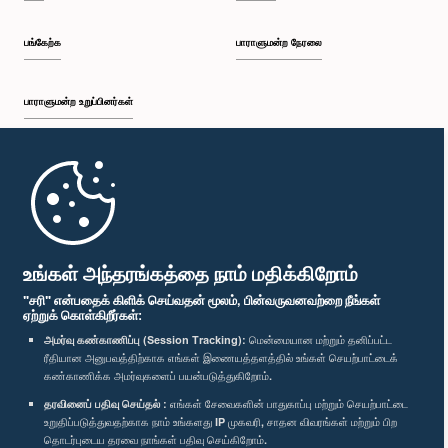
பங்கேற்க
பாராளுமன்ற நேரலை
பாராளுமன்ற உறுப்பினர்கள்
முதற்பக்கம்
பாராளுமன்ற கையடக்க செயலி
உங்கள் அந்தரங்கத்தை நாம் மதிக்கிறோம்
"சரி" என்பதைக் கிளிக் செய்வதன் மூலம், பின்வருவனவற்றை நீங்கள்
ஏற்றுக் கொள்கிறீர்கள்:
அமர்வு கண்காணிப்பு (Session Tracking):
மென்மையான மற்றும் தனிப்பட்ட
ரீதியான அனுபவத்திற்காக எங்கள் இணையத்தளத்தில் உங்கள் செயற்பாட்டைக்
எம்மை பின்தொடர்க :
கண்காணிக்க அமர்வுகளைப் பயன்படுத்துகிறோம்.
தரவினைப் பதிவு செய்தல் :
எங்கள் சேவைகளின் பாதுகாப்பு மற்றும் செயற்பாட்டை
விருதுகள்
உறுதிப்படுத்துவதற்காக நாம் உங்களது IP முகவரி, சாதன விவரங்கள் மற்றும் பிற
தொடர்புடைய தரவை நாங்கள் பதிவு செய்கிறோம்.