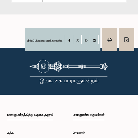
இந்தப் பக்கத்தை பகிர்ந்து கொள்க
Facebook
X
WhatsApp
LinkedIn
பாராளுமன்றத்திற்கு வருகை தருதல்
பாராளுமன்ற அலுவல்கள்
கற்க
செயலகம்