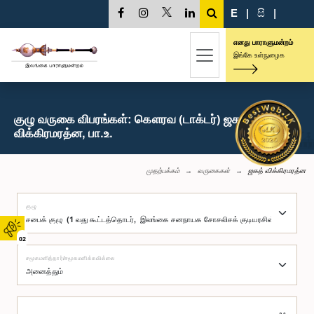
E
|
සි
|
எனது பாராளுமன்றம்
இங்கே உள்நுழைக
குழு வருகை விபரங்கள்: கௌரவ (டாக்டர்) ஜகத்
விக்கிரமரத்ன, பா.உ.
முதற்பக்கம்
வருகைகள்
ஜகத் விக்கிரமரத்ன
குழு
02
சமூகமளித்தார்/சமூகமளிக்கவில்லை