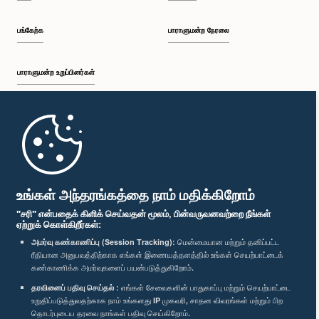
பங்கேற்க
பாராளுமன்ற நேரலை
பாராளுமன்ற உறுப்பினர்கள்
முதற்பக்கம்
பாராளுமன்ற கையடக்க செயலி
உங்கள் அந்தரங்கத்தை நாம் மதிக்கிறோம்
"சரி" என்பதைக் கிளிக் செய்வதன் மூலம், பின்வருவனவற்றை நீங்கள்
ஏற்றுக் கொள்கிறீர்கள்:
அமர்வு கண்காணிப்பு (Session Tracking):
மென்மையான மற்றும் தனிப்பட்ட
ரீதியான அனுபவத்திற்காக எங்கள் இணையத்தளத்தில் உங்கள் செயற்பாட்டைக்
எம்மை பின்தொடர்க :
கண்காணிக்க அமர்வுகளைப் பயன்படுத்துகிறோம்.
தரவினைப் பதிவு செய்தல் :
எங்கள் சேவைகளின் பாதுகாப்பு மற்றும் செயற்பாட்டை
விருதுகள்
உறுதிப்படுத்துவதற்காக நாம் உங்களது IP முகவரி, சாதன விவரங்கள் மற்றும் பிற
தொடர்புடைய தரவை நாங்கள் பதிவு செய்கிறோம்.