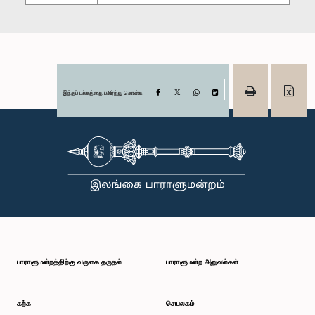
இந்தப் பக்கத்தை பகிர்ந்து கொள்க
Facebook
X
WhatsApp
LinkedIn
பாராளுமன்றத்திற்கு வருகை தருதல்
பாராளுமன்ற அலுவல்கள்
கற்க
செயலகம்