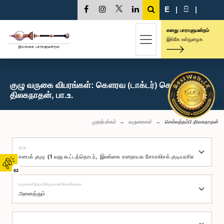
E
|
සි
|
எனது பாராளுமன்றம்
இங்கே உள்நுழைக
குழு வருகை விபரங்கள்: கௌரவ (டாக்டர்) செல்லத்தம்பி
திலகநாதன், பா.உ.
முதற்பக்கம்
வருகைகள்
செல்லத்தம்பி திலகநாதன்
குழு
02
சமூகமளித்தார்/சமூகமளிக்கவில்லை