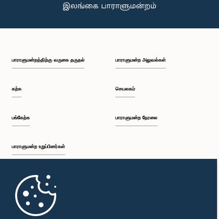
பாராளுமன்றத்திற்கு வருகை தருதல்
பாராளுமன்ற அலுவல்கள்
கற்க
செயலகம்
பங்கேற்க
பாராளுமன்ற நேரலை
பாராளுமன்ற உறுப்பினர்கள்
முதற்பக்கம்
பாராளுமன்ற கையடக்க செயலி