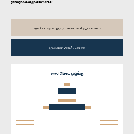
gamagedarad@parliament.lk
உறுப்பினர் பற்றிய புதுத் தகவல்களைப் பெற்றுக் கொள்க
உறுப்பினரை தொடர்பு கொள்க
சபை அமர்வு ஒழுங்கு