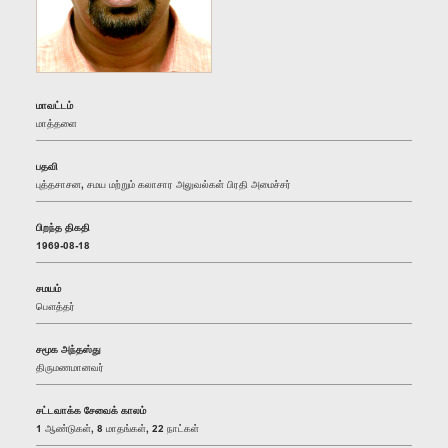
மாவட்டம்
மாத்தளை
பதவி
புத்தசாசன, சமய மற்றும் கலாசார அலுவல்கள் பிரதி அமைச்சர்
பிறந்த திகதி
1969-08-18
சமயம்
பௌத்தர்
சமூக அந்தஸ்து
திருமணமானவர்
சட்டவாக்க சேவைக் காலம்
1 ஆண்டுகள், 8 மாதங்கள், 22 நாட்கள்