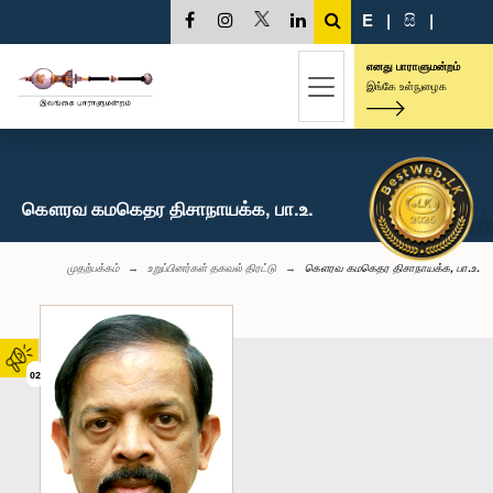
E
|
සි
|
எனது பாராளுமன்றம்
இங்கே உள்நுழைக
கௌரவ கமகெதர திசாநாயக்க, பா.உ.
முதற்பக்கம்
உறுப்பினர்கள் தகவல் திரட்டு
கௌரவ கமகெதர திசாநாயக்க, பா.உ.
02