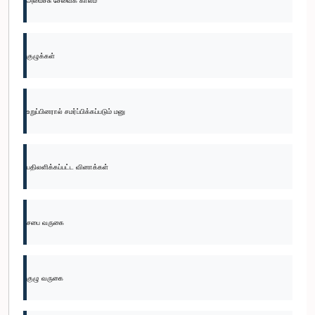
அமைச்சு சேவைக் காலம்
குழுக்கள்
உறுப்பினரால் சமர்ப்பிக்கப்படும் மனு
பதிலளிக்கப்பட்ட வினாக்கள்
சபை வருகை
குழு வருகை