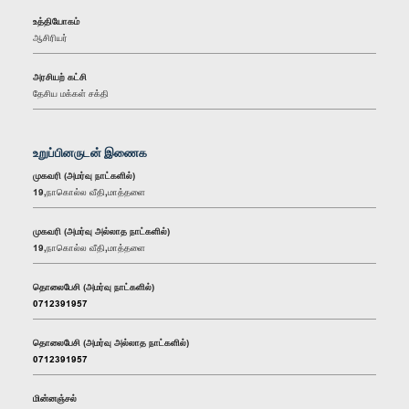
உத்தியோகம்
ஆசிரியர்
அரசியற் கட்சி
தேசிய மக்கள் சக்தி
உறுப்பினருடன் இணைக
முகவரி (அமர்வு நாட்களில்)
19,நாகொல்ல வீதி,மாத்தளை
முகவரி (அமர்வு அல்லாத நாட்களில்)
19,நாகொல்ல வீதி,மாத்தளை
தொலைபேசி (அமர்வு நாட்களில்)
0712391957
தொலைபேசி (அமர்வு அல்லாத நாட்களில்)
0712391957
மின்னஞ்சல்