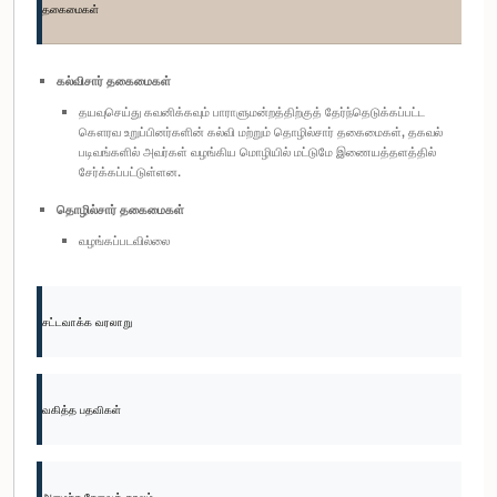
தகைமைகள்
கல்விசார் தகைமைகள்
தயவுசெய்து கவனிக்கவும் பாராளுமன்றத்திற்குத் தேர்ந்தெடுக்கப்பட்ட
கௌரவ உறுப்பினர்களின் கல்வி மற்றும் தொழில்சார் தகைமைகள், தகவல்
படிவங்களில் அவர்கள் வழங்கிய மொழியில் மட்டுமே இணையத்தளத்தில்
சேர்க்கப்பட்டுள்ளன.
தொழில்சார் தகைமைகள்
வழங்கப்படவில்லை
சட்டவாக்க வரலாறு
வகித்த பதவிகள்