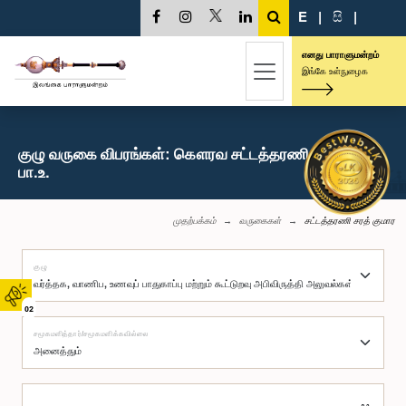
E
|
සි
|
எனது பாராளுமன்றம்
இங்கே உள்நுழைக
குழு வருகை விபரங்கள்: கௌரவ சட்டத்தரணி சரத் குமார,
பா.உ.
முதற்பக்கம்
வருகைகள்
சட்டத்தரணி சரத் குமார
குழு
02
சமூகமளித்தார்/சமூகமளிக்கவில்லை