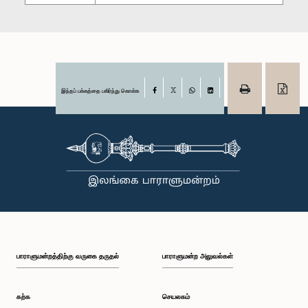
இந்தப் பக்கத்தை பகிர்ந்து கொள்க
Facebook
X
WhatsApp
LinkedIn
பாராளுமன்றத்திற்கு வருகை தருதல்
பாராளுமன்ற அலுவல்கள்
கற்க
செயலகம்