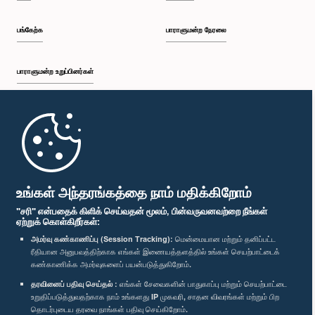
பங்கேற்க
பாராளுமன்ற நேரலை
பாராளுமன்ற உறுப்பினர்கள்
முதற்பக்கம்
பாராளுமன்ற கையடக்க செயலி
உங்கள் அந்தரங்கத்தை நாம் மதிக்கிறோம்
"சரி" என்பதைக் கிளிக் செய்வதன் மூலம், பின்வருவனவற்றை நீங்கள்
ஏற்றுக் கொள்கிறீர்கள்:
அமர்வு கண்காணிப்பு (Session Tracking):
மென்மையான மற்றும் தனிப்பட்ட
ரீதியான அனுபவத்திற்காக எங்கள் இணையத்தளத்தில் உங்கள் செயற்பாட்டைக்
எம்மை பின்தொடர்க :
கண்காணிக்க அமர்வுகளைப் பயன்படுத்துகிறோம்.
தரவினைப் பதிவு செய்தல் :
எங்கள் சேவைகளின் பாதுகாப்பு மற்றும் செயற்பாட்டை
விருதுகள்
உறுதிப்படுத்துவதற்காக நாம் உங்களது IP முகவரி, சாதன விவரங்கள் மற்றும் பிற
தொடர்புடைய தரவை நாங்கள் பதிவு செய்கிறோம்.