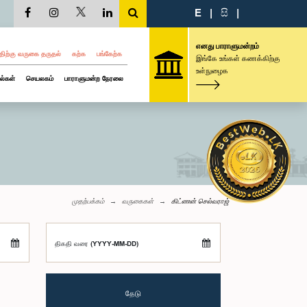
E
|
සි
|
எனது பாராளுமன்றம்
திற்கு வருகை தருதல்
கற்க
பங்கேற்க
இங்கே உங்கள் கணக்கிற்கு
உள்நுழைக
ல்கள்
செயலகம்
பாராளுமன்ற நேரலை
முதற்பக்கம்
வருகைகள்
கிட்ணன் செல்வராஜ்
திகதி வரை (YYYY-MM-DD)
தேடு