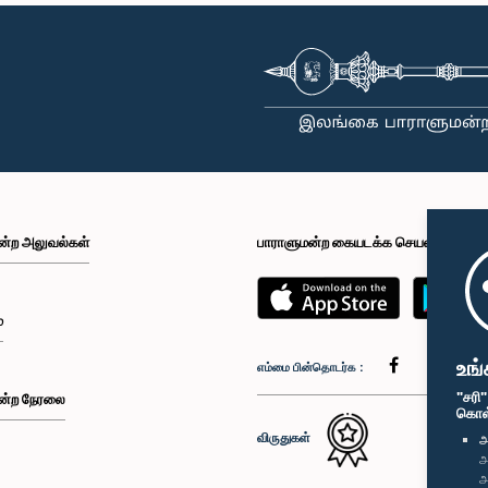
ன்ற அலுவல்கள்
பாராளுமன்ற கையடக்க செயலி
்
உங்
எம்மை பின்தொடர்க :
"சரி
ன்ற நேரலை
கொள்க
விருதுகள்
அ
அ
அ