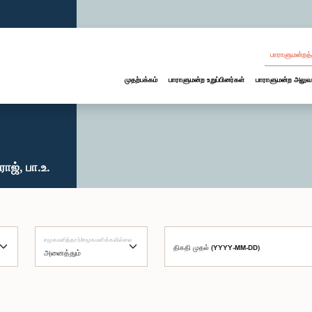
பாராளுமன்றத்
முதற்பக்கம்
பாராளுமன்ற உறுப்பினர்கள்
பாராளுமன்ற அலுவ
ஜ், பா.உ.
சமூகமளித்தார்/சமூகமளிக்கவில்லை
திகதி முதல் (YYYY-MM-DD)