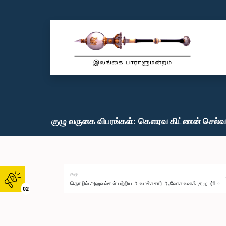
குழு வருகை விபரங்கள்: கௌரவ கிட்ணன் செல்வரா
குழு
02