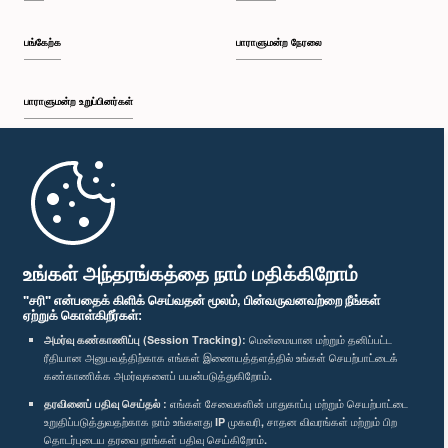
பங்கேற்க
பாராளுமன்ற நேரலை
பாராளுமன்ற உறுப்பினர்கள்
முதற்பக்கம்
பாராளுமன்ற கையடக்க செயலி
உங்கள் அந்தரங்கத்தை நாம் மதிக்கிறோம்
"சரி" என்பதைக் கிளிக் செய்வதன் மூலம், பின்வருவனவற்றை நீங்கள்
ஏற்றுக் கொள்கிறீர்கள்:
அமர்வு கண்காணிப்பு (Session Tracking):
மென்மையான மற்றும் தனிப்பட்ட
ரீதியான அனுபவத்திற்காக எங்கள் இணையத்தளத்தில் உங்கள் செயற்பாட்டைக்
எம்மை பின்தொடர்க :
கண்காணிக்க அமர்வுகளைப் பயன்படுத்துகிறோம்.
தரவினைப் பதிவு செய்தல் :
எங்கள் சேவைகளின் பாதுகாப்பு மற்றும் செயற்பாட்டை
விருதுகள்
உறுதிப்படுத்துவதற்காக நாம் உங்களது IP முகவரி, சாதன விவரங்கள் மற்றும் பிற
தொடர்புடைய தரவை நாங்கள் பதிவு செய்கிறோம்.