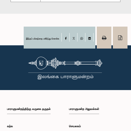
இந்தப் பக்கத்தை பகிர்ந்து கொள்க
Facebook
X
WhatsApp
LinkedIn
பாராளுமன்றத்திற்கு வருகை தருதல்
பாராளுமன்ற அலுவல்கள்
கற்க
செயலகம்