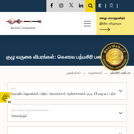
E
|
සි
|
எனது பாராளுமன்றம்
இங்கே உள்நுழைக
குழு வருகை விபரங்கள்: கௌரவ பத்மசிரி பண்டார, பா.உ.
முதற்பக்கம்
வருகைகள்
பத்மசிரி பண்டார
குழு
02
சமூகமளித்தார்/சமூகமளிக்கவில்லை