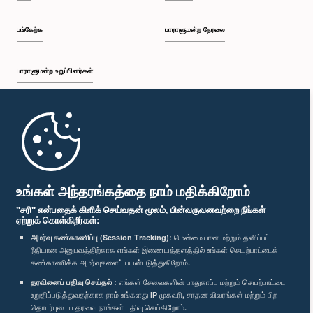
பங்கேற்க
பாராளுமன்ற நேரலை
பாராளுமன்ற உறுப்பினர்கள்
முதற்பக்கம்
பாராளுமன்ற கையடக்க செயலி
உங்கள் அந்தரங்கத்தை நாம் மதிக்கிறோம்
"சரி" என்பதைக் கிளிக் செய்வதன் மூலம், பின்வருவனவற்றை நீங்கள்
ஏற்றுக் கொள்கிறீர்கள்:
அமர்வு கண்காணிப்பு (Session Tracking):
மென்மையான மற்றும் தனிப்பட்ட
ரீதியான அனுபவத்திற்காக எங்கள் இணையத்தளத்தில் உங்கள் செயற்பாட்டைக்
எம்மை பின்தொடர்க :
கண்காணிக்க அமர்வுகளைப் பயன்படுத்துகிறோம்.
தரவினைப் பதிவு செய்தல் :
எங்கள் சேவைகளின் பாதுகாப்பு மற்றும் செயற்பாட்டை
விருதுகள்
உறுதிப்படுத்துவதற்காக நாம் உங்களது IP முகவரி, சாதன விவரங்கள் மற்றும் பிற
தொடர்புடைய தரவை நாங்கள் பதிவு செய்கிறோம்.