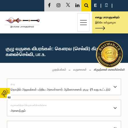
E
|
සි
|
எனது பாராளுமன்றம்
இங்கே உள்நுழைக
குழு வருகை விபரங்கள்: கௌரவ (செல்வி) கிருஷ்ணன்
கலைச்செல்வி, பா.உ.
முதற்பக்கம்
வருகைகள்
கிருஷ்ணன் கலைச்செல்வி
குழு
02
சமூகமளித்தார்/சமூகமளிக்கவில்லை