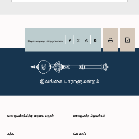
இந்தப் பக்கத்தை பகிர்ந்து கொள்க
Facebook
X
WhatsApp
LinkedIn
பாராளுமன்றத்திற்கு வருகை தருதல்
பாராளுமன்ற அலுவல்கள்
கற்க
செயலகம்