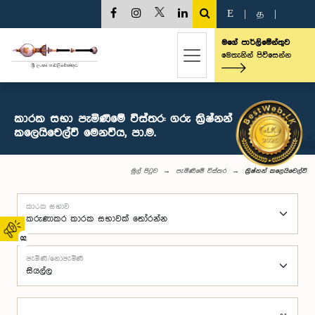
E
|
த
|
මගේ පාර්ලිමේන්තුව
මෙතැනින් පිවිසෙන්න
කාරක සභා පැමිණීමේ විස්තර: ගරු ක්‍රිෂ්නන්
කලෙයිචෙල්වි මෙනවිය, පා.ම.
මුල් පිටුව
පැමිණීමේ විස්තර
ක්‍රිෂ්නන් කලෙයිචෙල්වි
කාරක සභාව
02
පැමිණි/නොපැමිණි