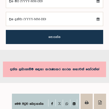
දින සිට (YYYY-MM-DD)
දින දක්වා (YYYY-MM-DD)
සොයන්න
දත්ත ලබාගැනීම සඳහා කරුණාකර කාරක සභාවක් තෝරන්න!
Facebook
මෙම පිටුව බෙදාගන්න
X
WhatsApp
LinkedIn