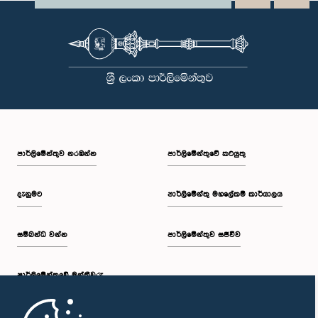
පාර්ලි‌මේන්තුව නරඹන්න
පාර්ලිමේන්තුවේ කටයුතු
දැනුමට
පාර්ලිමේන්තු මහලේකම් කාර්යාලය
සම්බන්ධ වන්න
පාර්ලිමේන්තුව සජීවීව
පාර්ලි‌මේන්තුවේ මන්ත්‍රීවරු
මුල් පිටුව