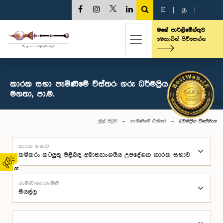
E
|
த
|
මගේ පාර්ලිමේන්තුව
මෙතැනින් පිවිසෙන්න
කාරක සභා පැමිණීමේ විස්තර: ගරු ධර්මප්‍රිය විජේසිංහ
මහතා, පා.ම.
මුල් පිටුව
පැමිණීමේ විස්තර
ධර්මප්‍රිය විජේසිංහ
කාරක සභාව
02
පැමිණි/නොපැමිණි