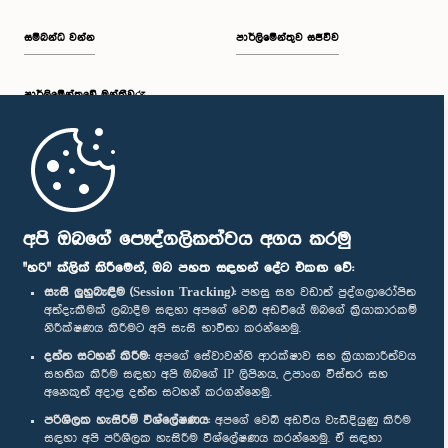
සම්බන්ධ වන්න
පාර්ලිමේන්තුව සජීවීව
පාර්ලි‌මේන්තුවේ මන්ත්‍රීවරු
මුල් පිටුව
පාර්ලිමේන්තු ජංගම යෙදුම
අපි ඔබගේ පෞද්ගලිකත්වය අගය කරමු
"හරි" ක්ලික් කිරීමෙන්, ඔබ පහත සඳහන් දේට එකඟ වේ:
සැසි ලුහුබැඳීම (Session Tracking):
පහසු සහ වඩාත් පුද්ගලාරෝපිත
අත්දැකීමක් ලබාදීම සඳහා අපගේ වෙබ් අඩවියේ ඔබගේ ක්‍රියාකාරකම්
නිරීක්ෂණය කිරීමට අපි සැසි භාවිතා කරන්නෙමු.
අප හා සම්බන්ධ වී සිටින්න :
දත්ත සටහන් කිරීම:
අපගේ සේවාවන්හි ආරක්ෂාව සහ ක්‍රියාකාරීත්වය
සහතික කිරීම සඳහා අපි ඔබගේ IP ලිපිනය, උපාංග විස්තර සහ
අනෙකුත් අදාළ දත්ත සටහන් කරගන්නෙමු.
සම්මාන
පරිශීලක හැසිරීම් විශ්ලේෂණය:
අපගේ වෙබ් අඩවිය වැඩිදියුණු කිරීම
සඳහා අපි පරිශීලක හැසිරීම විශ්ලේෂණය කරන්නෙමු. ඒ සඳහා