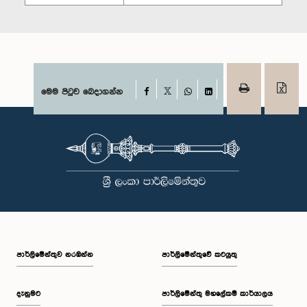
Facebook
මෙම පිටුව බෙදාගන්න
X
WhatsApp
LinkedIn
පාර්ලි‌මේන්තුව නරඹන්න
පාර්ලිමේන්තුවේ කටයුතු
දැනුමට
පාර්ලිමේන්තු මහලේකම් කාර්යාලය