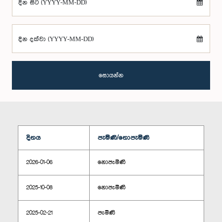
දින සිට (YYYY-MM-DD)
දින දක්වා (YYYY-MM-DD)
සොයන්න
දිනය
පැමිණි/නොපැමිණි
2026-01-06
නොපැමිණි
2025-10-08
නොපැමිණි
2025-02-21
පැමිණි