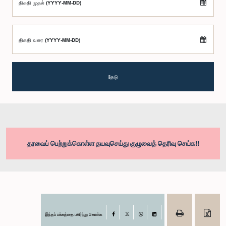
திகதி முதல் (YYYY-MM-DD)
திகதி வரை (YYYY-MM-DD)
தேடு
தரவைப் பெற்றுக்கொள்ள தயவுசெய்து குழுவைத் தெரிவு செய்க!!
இந்தப் பக்கத்தை பகிர்ந்து கொள்க
Facebook
X
WhatsApp
LinkedIn