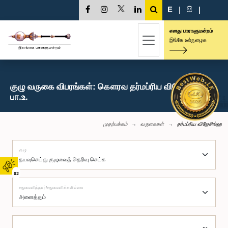
E
|
සි
|
எனது பாராளுமன்றம்
இங்கே உள்நுழைக
குழு வருகை விபரங்கள்: கௌரவ தர்மப்ரிய விஜேசிங்ஹ,
பா.உ.
முதற்பக்கம்
வருகைகள்
தர்மப்ரிய விஜேசிங்ஹ
குழு
02
சமூகமளித்தார்/சமூகமளிக்கவில்லை