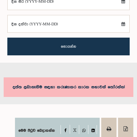
දින සිට (YYYY-MM-DD)
දින දක්වා (YYYY-MM-DD)
සොයන්න
දත්ත ලබාගැනීම සඳහා කරුණාකර කාරක සභාවක් තෝරන්න!
Facebook
මෙම පිටුව බෙදාගන්න
X
WhatsApp
LinkedIn