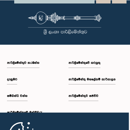
පාර්ලි‌මේන්තුව නරඹන්න
පාර්ලිමේන්තුවේ කටයුතු
දැනුමට
පාර්ලිමේන්තු මහලේකම් කාර්යාලය
සම්බන්ධ වන්න
පාර්ලිමේන්තුව සජීවීව
පාර්ලි‌මේන්තුවේ මන්ත්‍රීවරු
මුල් පිටුව