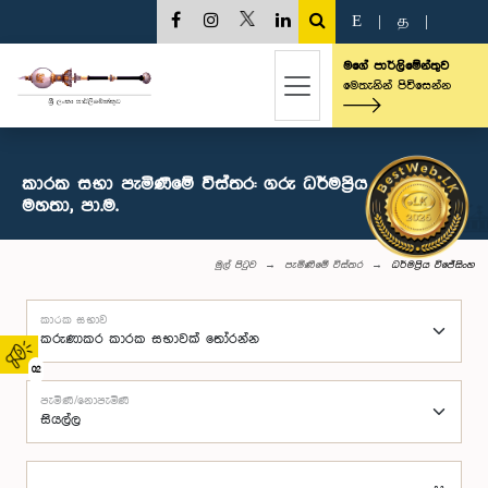
E
|
த
|
මගේ පාර්ලිමේන්තුව
මෙතැනින් පිවිසෙන්න
කාරක සභා පැමිණීමේ විස්තර: ගරු ධර්මප්‍රිය විජේසිංහ
මහතා, පා.ම.
මුල් පිටුව
පැමිණීමේ විස්තර
ධර්මප්‍රිය විජේසිංහ
කාරක සභාව
02
පැමිණි/නොපැමිණි