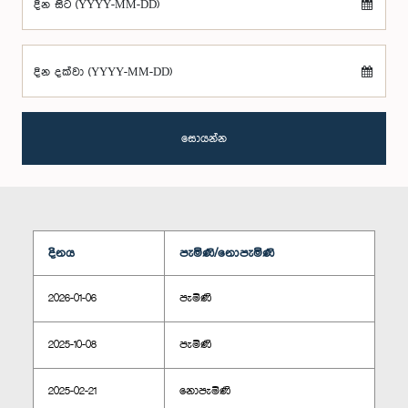
දින සිට (YYYY-MM-DD)
දින දක්වා (YYYY-MM-DD)
සොයන්න
දිනය
පැමිණි/නොපැමිණි
2026-01-06
පැමිණි
2025-10-08
පැමිණි
2025-02-21
නොපැමිණි