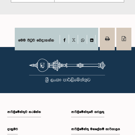
Facebook
මෙම පිටුව බෙදාගන්න
X
WhatsApp
LinkedIn
පාර්ලි‌මේන්තුව නරඹන්න
පාර්ලිමේන්තුවේ කටයුතු
දැනුමට
පාර්ලිමේන්තු මහලේකම් කාර්යාලය