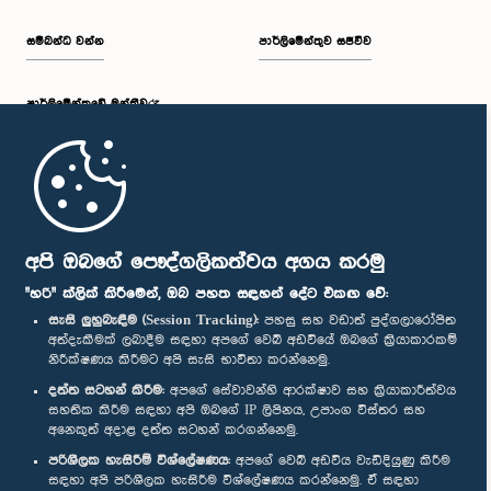
සම්බන්ධ වන්න
පාර්ලිමේන්තුව සජීවීව
පාර්ලි‌මේන්තුවේ මන්ත්‍රීවරු
මුල් පිටුව
පාර්ලිමේන්තු ජංගම යෙදුම
අපි ඔබගේ පෞද්ගලිකත්වය අගය කරමු
"හරි" ක්ලික් කිරීමෙන්, ඔබ පහත සඳහන් දේට එකඟ වේ:
සැසි ලුහුබැඳීම (Session Tracking):
පහසු සහ වඩාත් පුද්ගලාරෝපිත
අත්දැකීමක් ලබාදීම සඳහා අපගේ වෙබ් අඩවියේ ඔබගේ ක්‍රියාකාරකම්
නිරීක්ෂණය කිරීමට අපි සැසි භාවිතා කරන්නෙමු.
අප හා සම්බන්ධ වී සිටින්න :
දත්ත සටහන් කිරීම:
අපගේ සේවාවන්හි ආරක්ෂාව සහ ක්‍රියාකාරීත්වය
සහතික කිරීම සඳහා අපි ඔබගේ IP ලිපිනය, උපාංග විස්තර සහ
අනෙකුත් අදාළ දත්ත සටහන් කරගන්නෙමු.
සම්මාන
පරිශීලක හැසිරීම් විශ්ලේෂණය:
අපගේ වෙබ් අඩවිය වැඩිදියුණු කිරීම
සඳහා අපි පරිශීලක හැසිරීම විශ්ලේෂණය කරන්නෙමු. ඒ සඳහා