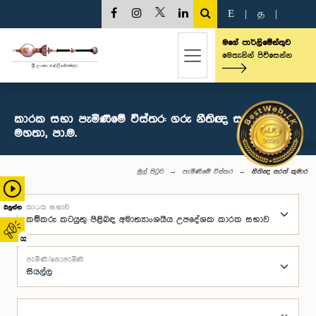
E
|
த
|
මගේ පාර්ලිමේන්තුව
මෙතැනින් පිවිසෙන්න
කාරක සභා පැමිණීමේ විස්තර: ගරු නීතිඥ සරත් කුමාර
මහතා, පා.ම.
මුල් පිටුව
පැමිණීමේ විස්තර
නීතිඥ සරත් කුමාර
කාරක සභාව
බලන්න
02
පැමිණි/නොපැමිණි