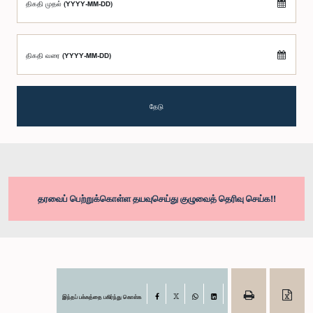
திகதி முதல் (YYYY-MM-DD)
திகதி வரை (YYYY-MM-DD)
தேடு
தரவைப் பெற்றுக்கொள்ள தயவுசெய்து குழுவைத் தெரிவு செய்க!!
இந்தப் பக்கத்தை பகிர்ந்து கொள்க
Facebook
X
WhatsApp
LinkedIn