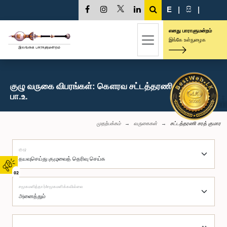
E
|
සි
|
எனது பாராளுமன்றம்
இங்கே உள்நுழைக
குழு வருகை விபரங்கள்: கௌரவ சட்டத்தரணி சரத் குமார,
பா.உ.
முதற்பக்கம்
வருகைகள்
சட்டத்தரணி சரத் குமார
குழு
02
சமூகமளித்தார்/சமூகமளிக்கவில்லை