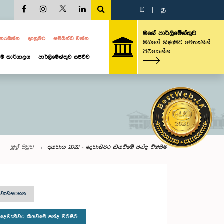
E
|
த
|
මගේ පාර්ලිමේන්තුව
ව නරඹන්න
දැනුමට
සම්බන්ධ වන්න
ඔබගේ ගිණුමට මෙතැනින්
පිවිසෙන්න
ම් කාර්යාලය
පාර්ලිමේන්තුව සජීවීව
මුල් පිටුව
අයවැය 2022 - දෙවැනිවර කියවීමේ ඡන්ද විමසීම
තු වැඩසටහන
දෙවැනිවර කියවීමේ ඡන්ද විමසීම