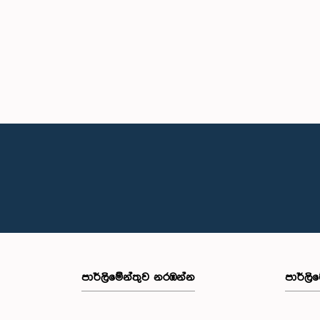
පාර්ලි‌මේන්තුව නරඹන්න
පාර්ලි