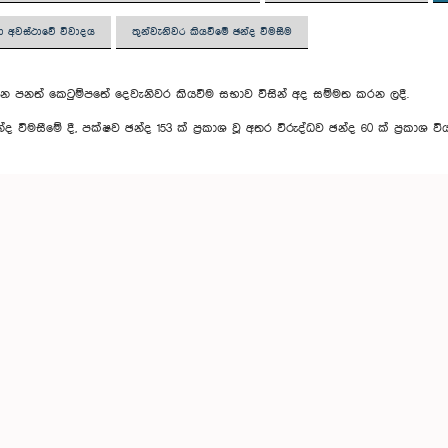
 අවස්ථාවේ විවාදය
තුන්වැනිවර කියවීමේ ඡන්ද විමසීම
ජන පනත් කෙටුම්පතේ දෙවැනිවර කියවීම සභාව විසින් අද සම්මත කරන ලදී.
්ද විමසීමේ දී, පක්ෂව ඡන්ද 153 ක් ප්‍රකාශ වූ අතර විරුද්ධව ඡන්ද 60 ක් ප්‍රකාශ විය