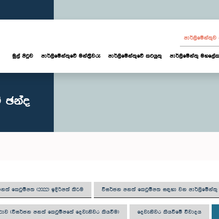
පාර්ලි‌මේන්තු
මුල් පිටුව
පාර්ලි‌මේන්තුවේ මන්ත්‍රීවරු
පාර්ලිමේන්තුවේ කටයුතු
පාර්ලිමේන්තු මහලේක
ේ ඡන්ද
නත් කෙටුම්පත (2022) ඉදිරිපත් කිරීම
විසර්ජන පනත් කෙටුම්පත සඳහා වන පාර්ලිමේන්
ාව (විසර්ජන පනත් කෙටුම්පතේ දෙවැනිවර කියවීම)
දෙවැනිවර කියවීමේ විවාදය