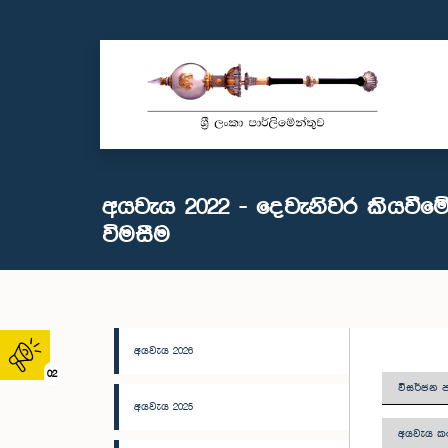
අයවැය 2022 - දෙවැනිවර කියවීම
විමසීම
අයවැය 2026
02
විසර්ජන ප
අයවැය 2025
අයවැය කථ