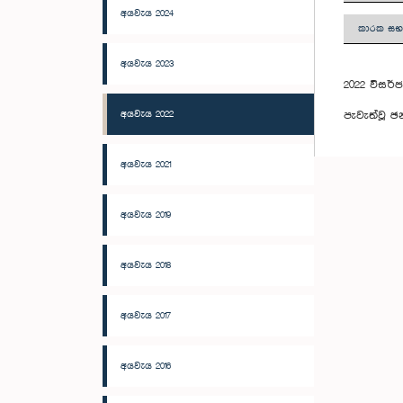
අයවැය 2024
කාරක සභා
අයවැය 2023
2022 විසර්
අයවැය 2022
පැවැත්වූ ඡන
අයවැය 2021
අයවැය 2019
අයවැය 2018
අයවැය 2017
අයවැය 2016