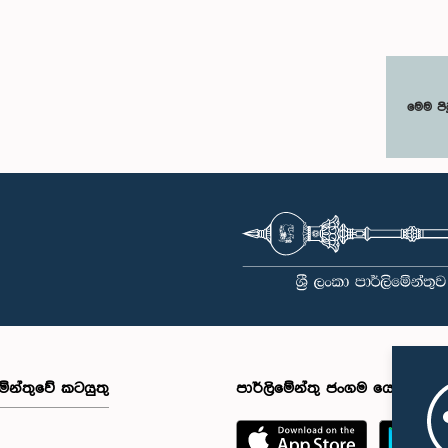
මෙම පි
මේන්තුවේ කටයුතු
පාර්ලිමේන්තු ජංගම යෙදුම