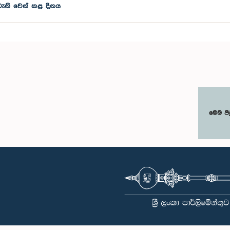
ැනි වෙන් කළ දිනය
මෙම පි