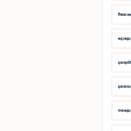
එකොළො
දොළොස
දහතුන්
දහහතර
පහළොස