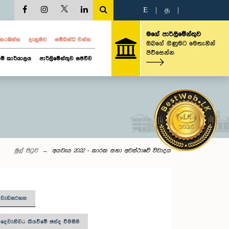
E
|
த
|
මගේ පාර්ලිමේන්තුව
ව නරඹන්න
දැනුමට
සම්බන්ධ වන්න
ඔබගේ ගිණුමට මෙතැනින්
පිවිසෙන්න
ම් කාර්යාලය
පාර්ලිමේන්තුව සජීවීව
මුල් පිටුව
අයවැය 2022 - කාරක සභා අවස්ථාවේ විවාදය
තු වැඩසටහන
දෙවැනිවර කියවීමේ ඡන්ද විමසීම