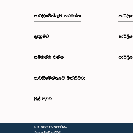
පාර්ලි‌මේන්තුව නරඹන්න
පාර්ලි
දැනුමට
පාර්ලි
සම්බන්ධ වන්න
පාර්ලි
පාර්ලි‌මේන්තුවේ මන්ත්‍රීවරු
මුල් පිටුව
© ශ්‍රී ලංකා පාර්ලි‌මේන්තුව.
සියලු හිමිකම් ඇවිරිණි.