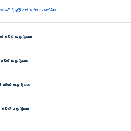
භාවේ දී ඉදිරිපත් කරන සංශෝධන
නි වෙන් කළ දිනය
 වෙන් කළ දිනය
නි වෙන් කළ දිනය
නි වෙන් කළ දිනය