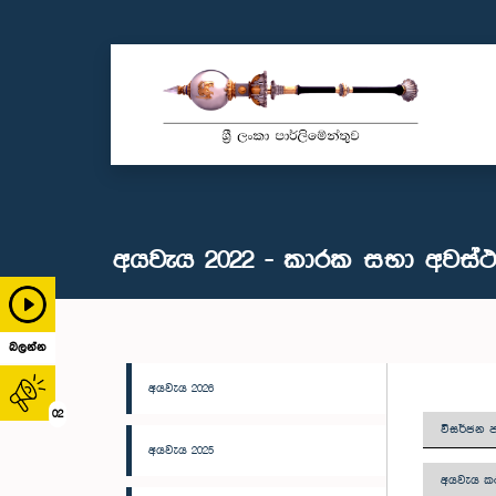
අයවැය 2022 - කාරක සභා අවස්ථ
බලන්න
අයවැය 2026
02
විසර්ජන ප
අයවැය 2025
අයවැය කථ