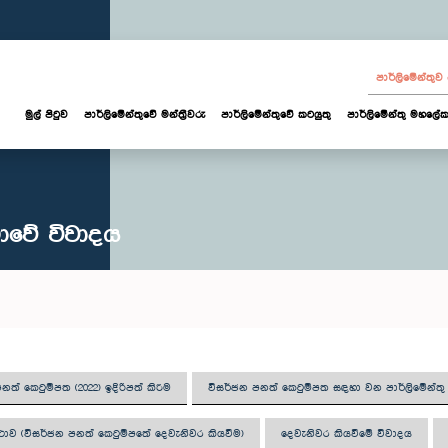
පාර්ලි‌මේන්තු
මුල් පිටුව
පාර්ලි‌මේන්තුවේ මන්ත්‍රීවරු
පාර්ලිමේන්තුවේ කටයුතු
පාර්ලිමේන්තු මහලේක
ාවේ විවාදය
නත් කෙටුම්පත (2022) ඉදිරිපත් කිරීම
විසර්ජන පනත් කෙටුම්පත සඳහා වන පාර්ලිමේන්
ාව (විසර්ජන පනත් කෙටුම්පතේ දෙවැනිවර කියවීම)
දෙවැනිවර කියවීමේ විවාදය