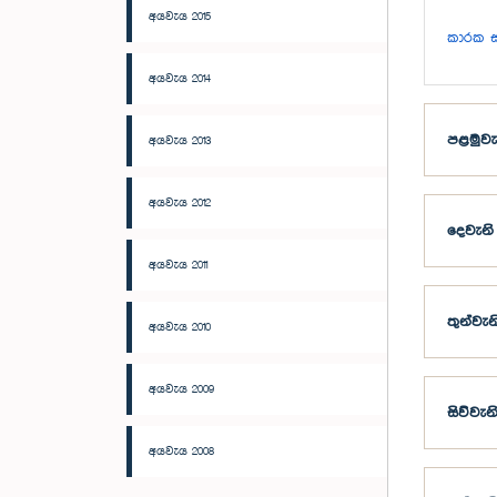
අයවැය 2015
කාරක ස
අයවැය 2014
පළමුවැ
අයවැය 2013
අයවැය 2012
දෙවැනි
අයවැය 2011
තුන්වැ
අයවැය 2010
අයවැය 2009
සිව්වැ
අයවැය 2008