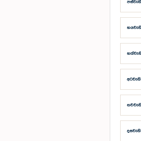
පස්වැන
හයවැන
හත්වැන
අටවැනි
නවවැන
දසවැනි