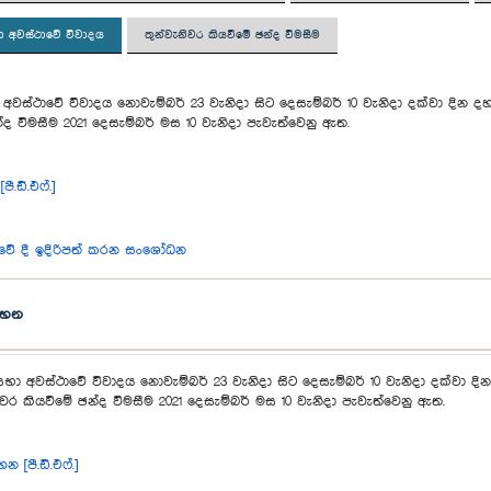
 අවස්ථාවේ විවාදය
තුන්වැනිවර කියවීමේ ඡන්ද විමසීම
වස්ථාවේ විවාදය නොවැම්බර් 23 වැනිදා සිට දෙසැම්බර් 10 වැනිදා දක්වා දින ද
්ද විමසීම 2021 දෙසැම්බර් මස 10 වැනිදා පැවැත්වෙනු ඇත.
.ඩී.එෆ්.]
ේ දී ඉදිරිපත් කරන සංශෝධන
ටහන
භා අවස්ථාවේ විවාදය නොවැම්බර් 23 වැනිදා සිට දෙසැම්බර් 10 වැනිදා දක්වා ද
ිවර කියවීමේ ඡන්ද විමසීම 2021 දෙසැම්බර් මස 10 වැනිදා පැවැත්වෙනු ඇත.
 [පී.ඩී.එෆ්.]