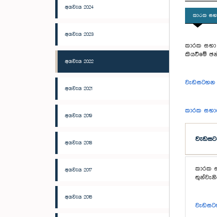
අයවැය 2024
කාරක සභා
අයවැය 2023
කාරක සභා අ
කියවීමේ ඡන
අයවැය 2022
වැඩසටහන [පී
අයවැය 2021
කාරක සභාව
අයවැය 2019
වැඩස
අයවැය 2018
කාරක ස
අයවැය 2017
තුන්වැන
අයවැය 2016
වැඩසටහන