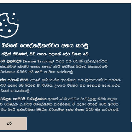
ි ඔබගේ පෞද්ගලිකත්වය අගය කරමු
" ක්ලික් කිරීමෙන්, ඔබ පහත සඳහන් දේට එකඟ වේ:
ැසි ලුහුබැඳීම (Session Tracking):
පහසු සහ වඩාත් පුද්ගලාරෝපිත
ත්දැකීමක් ලබාදීම සඳහා අපගේ වෙබ් අඩවියේ ඔබගේ ක්‍රියාකාරකම්
ිරීක්ෂණය කිරීමට අපි සැසි භාවිතා කරන්නෙමු.
ත්ත සටහන් කිරීම:
අපගේ සේවාවන්හි ආරක්ෂාව සහ ක්‍රියාකාරීත්වය සහතික
ිරීම සඳහා අපි ඔබගේ IP ලිපිනය, උපාංග විස්තර සහ අනෙකුත් අදාළ දත්ත
ටහන් කරගන්නෙමු.
රිශීලක හැසිරීම් විශ්ලේෂණය:
අපගේ වෙබ් අඩවිය වැඩිදියුණු කිරීම සඳහා
පි පරිශීලක හැසිරීම විශ්ලේෂණය කරන්නෙමු. ඒ සඳහා අපගේ වෙබ් අඩවිය
මඟ ඔබේ අන්තර්ක්‍රියා පිළිබඳ නිර්නාමික දත්ත එකතු කිරීම සිදු කරන්නෙමු.
හරි
නිර්මාණය සහ සංවර්ධනය
TekGeeks