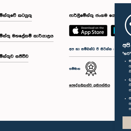
මේන්තුවේ කටයුතු
පාර්ලිමේන්තු ජංගම යෙදුම
මේන්තු මහලේකම් කාර්යාලය
අප
අප හා සම්බන්ධ වී සිටින්න :
"හරි
මේන්තුව සජීවීව
ස
අ
සම්මාන
න
ද
ක
පෞද්ගලිකත්ව ප්‍රතිපත්තිය
ස
ප
අ
ස