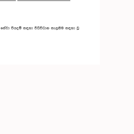
යේ සේවා වියදම් සඳහා විධිවිධාන සැලසීම සඳහා වූ