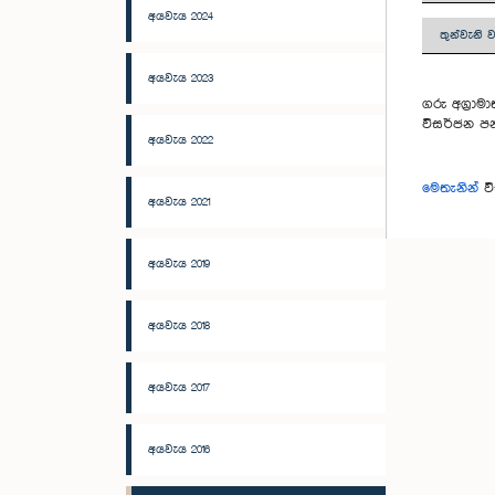
අයවැය 2024
තුන්වැනි 
අයවැය 2023
ගරු අග්‍රා
විසර්ජන පන
අයවැය 2022
මෙතැනින්
වි
අයවැය 2021
අයවැය 2019
අයවැය 2018
අයවැය 2017
අයවැය 2016