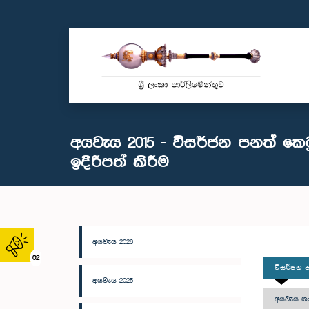
අයවැය 2015 - විසර්ජන පනත් කෙටු
ඉදිරිපත් කිරීම
අයවැය 2026
02
විසර්ජන ප
අයවැය 2025
අයවැය කථ