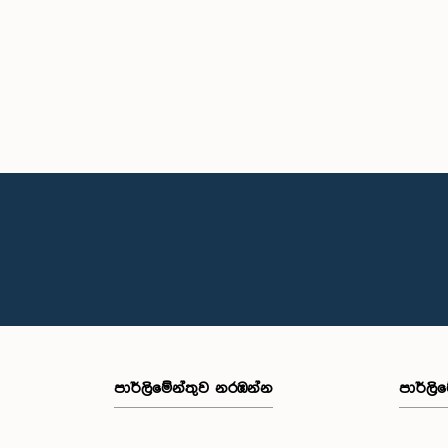
පාර්ලි‌මේන්තුව නරඹන්න
පාර්ලි