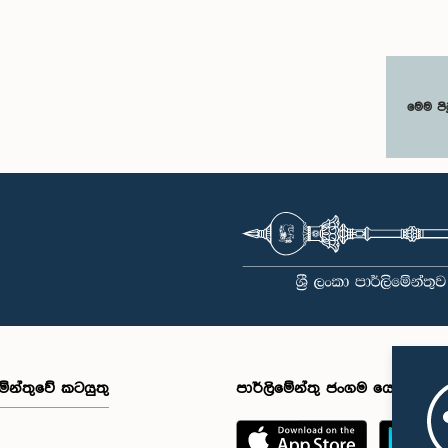
මෙම පි
මේන්තුවේ කටයුතු
පාර්ලිමේන්තු ජංගම යෙදුම