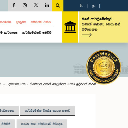
E
|
த
|
මගේ පාර්ලිමේන්තුව
ව නරඹන්න
දැනුමට
සම්බන්ධ වන්න
ඔබගේ ගිණුමට මෙතැනින්
පිවිසෙන්න
ම් කාර්යාලය
පාර්ලිමේන්තුව සජීවීව
ව
අයවැය 2015 - විසර්ජන පනත් කෙටුම්පත (2015) ඉදිරිපත් කිරීම
ු වැඩසටහන
පාර්ලිමේන්තු විශේෂ කාරක සභාව
 විමසීම
කාරක සභා අවස්ථාවේ විවාදය