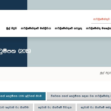
පාර්ලි‌මේන්තු
මුල් පිටුව
පාර්ලි‌මේන්තුවේ මන්ත්‍රීවරු
පාර්ලිමේන්තුවේ කටයුතු
පාර්ලිමේන්තු මහලේක
ම්පත (2015)
මුල් පිටු
නත් කෙටුම්පත (2015) ඉදිරිපත් කිරීම
විසර්ජන පනත් කෙටුම්පත සඳහා වන පාර්ලිමේන්ත
ාව (දෙවැනි වර කියවීම)
දෙවැනි වර කියවීමේ විවාදය
දෙවැනි වර කියවීමේ ඡන්ද