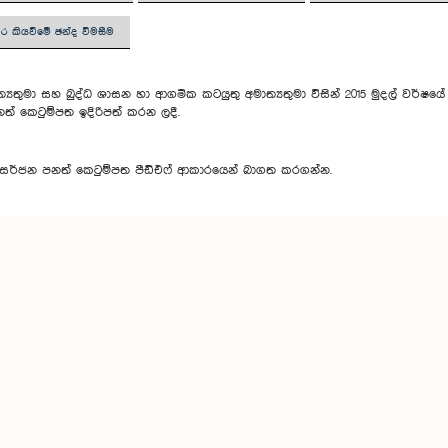
වර කියවීමේ ඡන්ද විමසීම
මාත්‍යතුමා සහ බුද්ධ ශාසන හා ආගමික කටයුතු අමාත්‍යතුමා විසින් 2015 මුදල් වර්ෂ
ත් කෙටුම්පත ඉදිරිපත් කරන ලදී.
සර්ජන පනත් කෙටුම්පත පීඩීඑෆ් ආකාරයෙන් බාගත කරගන්න.