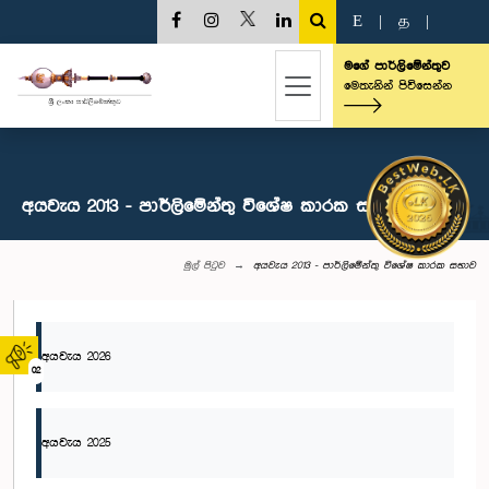
E
|
த
|
මගේ පාර්ලිමේන්තුව
මෙතැනින් පිවිසෙන්න
අයවැය 2013 - පාර්ලිමේන්තු විශේෂ කාරක සභාව
මුල් පිටුව
අයවැය 2013 - පාර්ලිමේන්තු විශේෂ කාරක සභාව
අයවැය 2026
02
අයවැය 2025