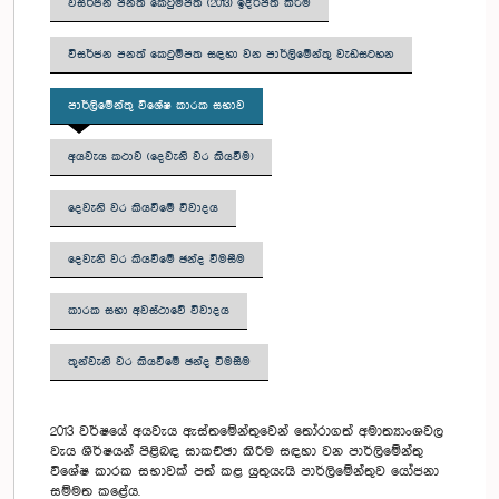
විසර්ජන පනත් කෙටුම්පත (2013) ඉදිරිපත් කිරීම
විසර්ජන පනත් කෙටුම්පත සඳහා වන පාර්ලිමේන්තු වැඩසටහන
පාර්ලිමේන්තු විශේෂ කාරක සභාව
අයවැය කථාව (දෙවැනි වර කියවීම)
දෙවැනි වර කියවීමේ විවාදය
දෙවැනි වර කියවීමේ ඡන්ද වීමසීම
කාරක සභා අවස්ථාවේ විවාදය
තුන්වැනි වර කියවීමේ ඡන්ද විමසීම
2013 වර්ෂයේ අයවැය ඇස්තමේන්තුවෙන් තෝරාගත් අමාත්‍යාංශවල
වැය ශීර්ෂයන් පිළිබඳ සාකච්ඡා කිරීම සඳහා වන පාර්ලිමේන්තු
විශේෂ කාරක සභාවක් පත් කළ යුතුයැයි පාර්ලිමේන්තුව යෝජනා
සම්මත කළේය.