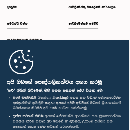
දැනුමට
පාර්ලිමේන්තු මහලේකම් කාර්යාලය
සම්බන්ධ වන්න
පාර්ලිමේන්තුව සජීවීව
පාර්ලි‌මේන්තුවේ මන්ත්‍රීවරු
මුල් පිටුව
පාර්ලිමේන්තු ජංගම යෙදුම
අපි ඔබගේ පෞද්ගලිකත්වය අගය කරමු
"හරි" ක්ලික් කිරීමෙන්, ඔබ පහත සඳහන් දේට එකඟ වේ:
සැසි ලුහුබැඳීම (Session Tracking):
පහසු සහ වඩාත් පුද්ගලාරෝපිත
අත්දැකීමක් ලබාදීම සඳහා අපගේ වෙබ් අඩවියේ ඔබගේ ක්‍රියාකාරකම්
නිරීක්ෂණය කිරීමට අපි සැසි භාවිතා කරන්නෙමු.
අප හා සම්බන්ධ වී සිටින්න :
දත්ත සටහන් කිරීම:
අපගේ සේවාවන්හි ආරක්ෂාව සහ ක්‍රියාකාරීත්වය
සහතික කිරීම සඳහා අපි ඔබගේ IP ලිපිනය, උපාංග විස්තර සහ
අනෙකුත් අදාළ දත්ත සටහන් කරගන්නෙමු.