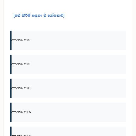
[පත් කිරීම සඳහා වූ යෝජනාව]
අයවැය 2012
අයවැය 2011
අයවැය 2010
අයවැය 2009