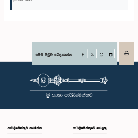
අයවැය 2008
Facebook
මෙම පිටුව බෙදාගන්න
X
WhatsApp
LinkedIn
පාර්ලි‌මේන්තුව නරඹන්න
පාර්ලිමේන්තුවේ කටයුතු