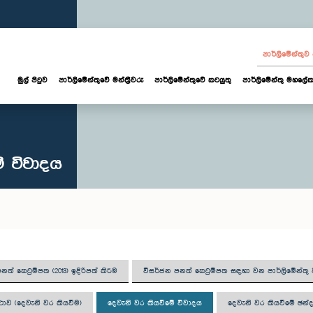
පාර්ලි‌මේන්තු
මුල් පිටුව
පාර්ලි‌මේන්තුවේ මන්ත්‍රීවරු
පාර්ලිමේන්තුවේ කටයුතු
පාර්ලිමේන්තු මහලේක
ේ විවාදය
නත් කෙටුම්පත (2013) ඉදිරිපත් කිරීම
විසර්ජන පනත් කෙටුම්පත සඳහා වන පාර්ලිමේන්ත
ාව (දෙවැනි වර කියවීම)
දෙවැනි වර කියවීමේ විවාදය
දෙවැනි වර කියවීමේ ඡන්ද