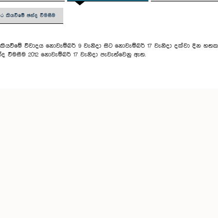
වර කියවීමේ ඡන්ද විමසීම
කියවීමේ විවාදය නොවැම්බර් 9 වැනිදා සිට නොවැම්බර් 17 වැනිදා දක්වා දින හත
්ද විමසීම 2012 නොවැම්බර් 17 වැනිදා පැවැත්වෙනු ඇත.