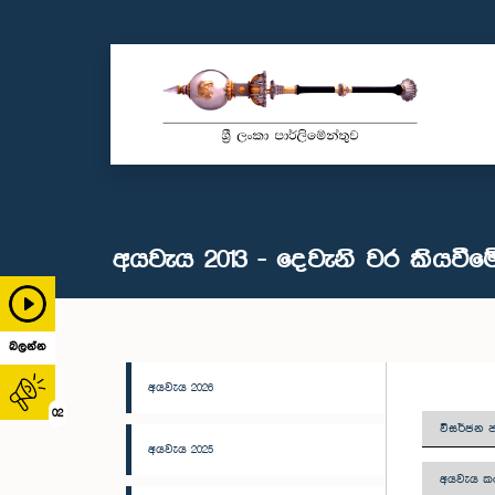
අයවැය 2013 - දෙවැනි වර කියවීම
බලන්න
අයවැය 2026
02
විසර්ජන ප
අයවැය 2025
අයවැය කථ