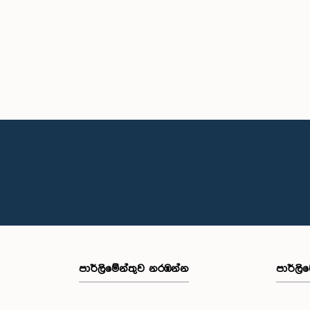
පාර්ලි‌මේන්තුව නරඹන්න
පාර්ලි