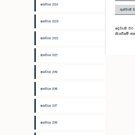
අයවැය 2024
තුන්වැනි 
අයවැය 2023
දෙවැනි වර 
කියවීමේ ඡන
අයවැය 2022
අයවැය 2021
අයවැය 2019
අයවැය 2018
අයවැය 2017
අයවැය 2016