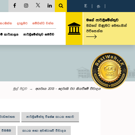
E
|
த
|
මගේ පාර්ලිමේන්තුව
ව නරඹන්න
දැනුමට
සම්බන්ධ වන්න
ඔබගේ ගිණුමට මෙතැනින්
පිවිසෙන්න
ම් කාර්යාලය
පාර්ලිමේන්තුව සජීවීව
මුල් පිටුව
අයවැය 2013 - දෙවැනි වර කියවීමේ විවාදය
ු වැඩසටහන
පාර්ලිමේන්තු විශේෂ කාරක සභාව
 වීමසීම
කාරක සභා අවස්ථාවේ විවාදය