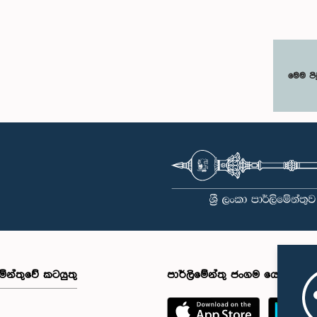
මෙම පි
මේන්තුවේ කටයුතු
පාර්ලිමේන්තු ජංගම යෙදුම