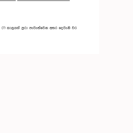
ක (7) කාලයක් පුරා පැවැත්වෙන අතර දෙවැනි වර